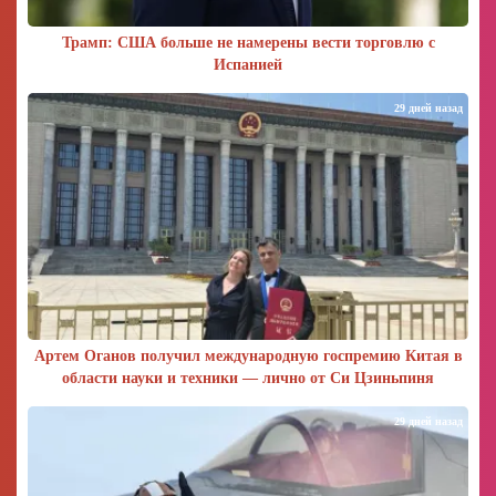
Трамп: США больше не намерены вести торговлю с
Испанией
29 дней назад
Артем Оганов получил международную госпремию Китая в
области науки и техники — лично от Си Цзиньпиня
29 дней назад