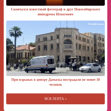
Скончался известный фотограф и друг Новосибирского
ипподрома Игнатович
30 дней назад
При взрывах в центре Дамаска пострадали не менее 18
человек
ВСЯ ЛЕНТА »