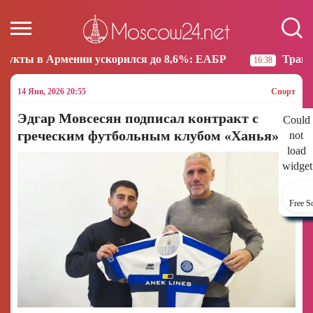
 ускорился до 8,6%: ЕАБР
Трамп: США больше не 
16:38
14 Янв, 2026 20:55
Спорт
Эдгар Мовсесян подписал контракт с
Could
греческим футбольным клубом «Ханья»
not
load
widget
Free S