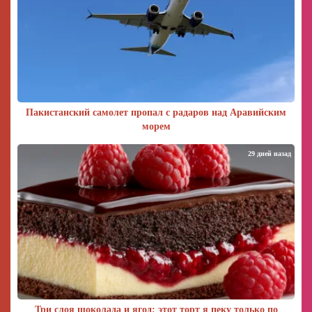
Пакистанский самолет пропал с радаров над Аравийским
морем
29 дней назад
Три слоя шоколада и ягод: этот торт я пеку только по