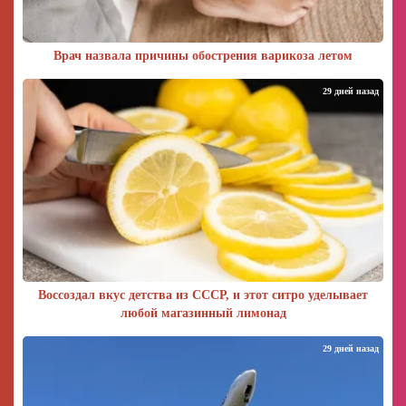
Врач назвала причины обострения варикоза летом
29 дней назад
Воссоздал вкус детства из СССР, и этот ситро уделывает
любой магазинный лимонад
29 дней назад