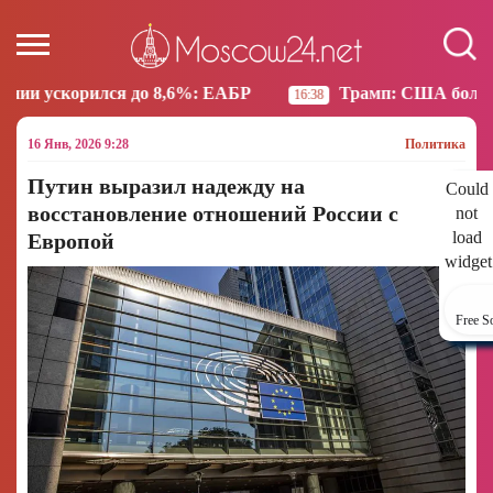
 8,6%: ЕАБР
Трамп: США больше не намерены вес
16:38
16 Янв, 2026 9:28
Политика
Путин выразил надежду на
Could
восстановление отношений России с
not
load
Европой
widget
Free S