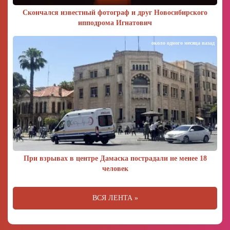
Скончался известный фотограф и друг Новосибирского
ипподрома Игнатович
около одного месяца назад
При взрывах в центре Дамаска пострадали не менее 18
человек
ВСЯ ЛЕНТА »