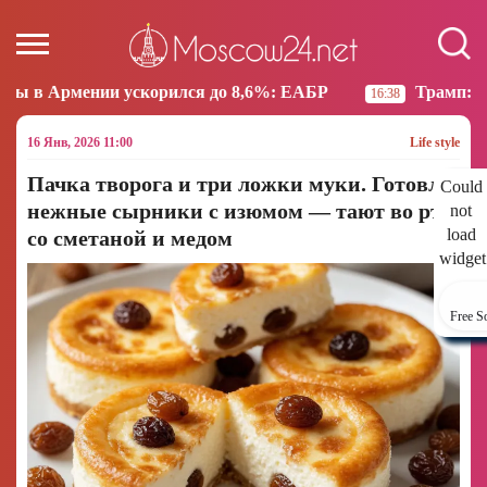
корился до 8,6%: ЕАБР
Трамп: США больше не нам
16:38
16 Янв, 2026 11:00
Life style
Пачка творога и три ложки муки. Готовлю
Could
нежные сырники с изюмом — тают во рту
not
load
со сметаной и медом
widget
Free S