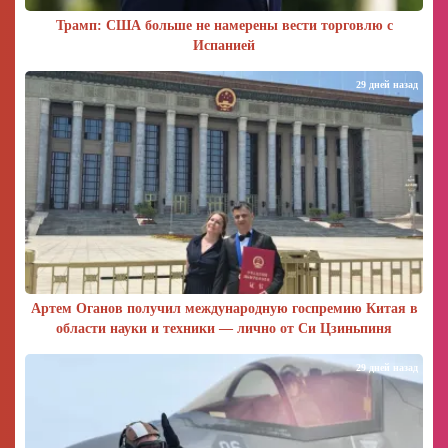
Трамп: США больше не намерены вести торговлю с
Испанией
29 дней назад
Артем Оганов получил международную госпремию Китая в
области науки и техники — лично от Си Цзиньпиня
29 дней назад