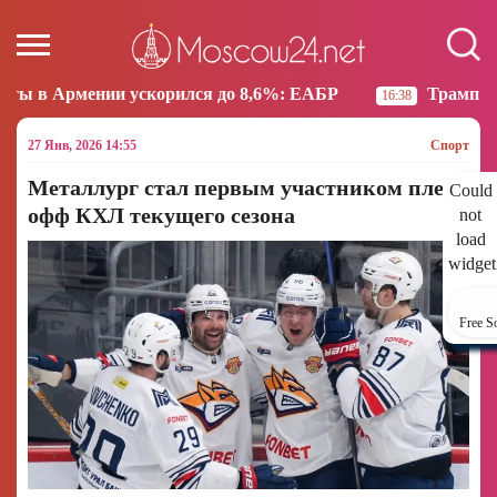
скорился до 8,6%: ЕАБР
Трамп: США больше не на
16:38
27 Янв, 2026 14:55
Спорт
Металлург стал первым участником плей-
Could
офф КХЛ текущего сезона
not
load
widget
Free S