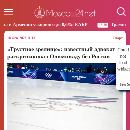
корился до 8,6%: ЕАБР
Трамп: США больше не нам
16:38
18 Фев, 2026 11:15
Спорт
«Грустное зрелище»: известный адвокат
Could
раскритиковал Олимпиаду без России
not
load
widget
Free S