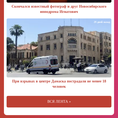
Скончался известный фотограф и друг Новосибирского
ипподрома Игнатович
29 дней назад
При взрывах в центре Дамаска пострадали не менее 18
человек
ВСЯ ЛЕНТА »