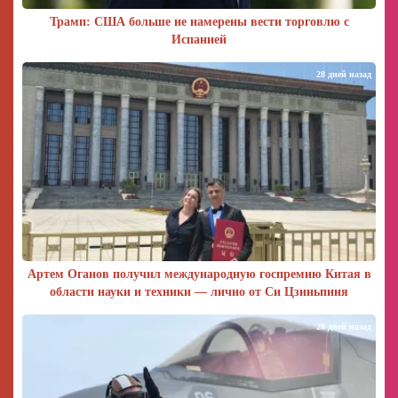
Трамп: США больше не намерены вести торговлю с
Испанией
28 дней назад
Артем Оганов получил международную госпремию Китая в
области науки и техники — лично от Си Цзиньпиня
28 дней назад