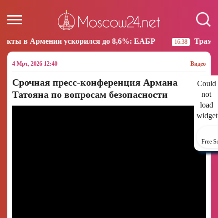
 ускорился до 8,6%: ЕАБР
Трамп: США больше не 
16:38
4 Мрт, 2026 12:40
Видео
Срочная пресс-конференция Армана
Could
Татояна по вопросам безопасности
not
load
widget
Free S