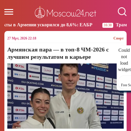
ускорился до 8,6%: ЕАБР
Трамп: США больше не на
16:38
27 Мрт, 2026 22:18
Спорт
Армянская пара — в топ-8 ЧМ-2026 с
Could
лучшим результатом в карьере
not
load
widget
Free S