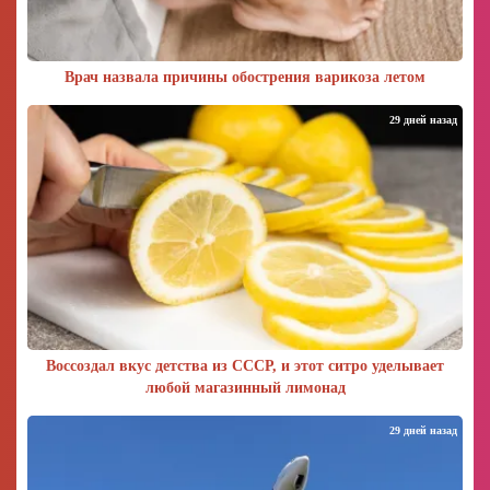
Врач назвала причины обострения варикоза летом
29 дней назад
Воссоздал вкус детства из СССР, и этот ситро уделывает
любой магазинный лимонад
29 дней назад