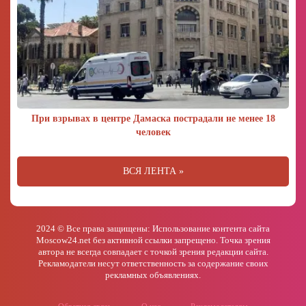
При взрывах в центре Дамаска пострадали не менее 18
человек
ВСЯ ЛЕНТА »
2024 © Все права защищены: Использование контента сайта
Moscow24.net без активной ссылки запрещено. Точка зрения
автора не всегда совпадает с точкой зрения редакции сайта.
Рекламодатели несут ответственность за содержание своих
рекламных объявлениях.