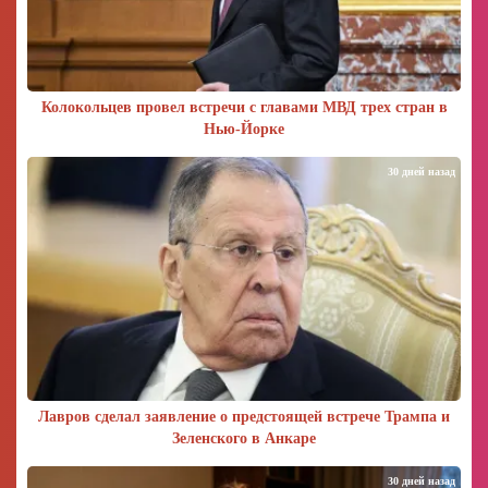
Колокольцев провел встречи с главами МВД трех стран в
Нью-Йорке
30 дней назад
Лавров сделал заявление о предстоящей встрече Трампа и
Зеленского в Анкаре
30 дней назад