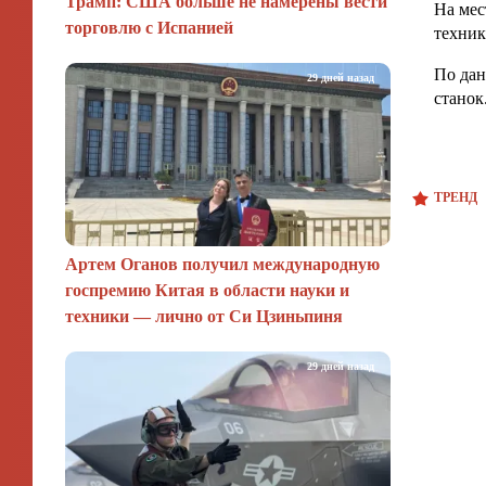
Трамп: США больше не намерены вести
На мес
торговлю с Испанией
техник
По дан
29 дней назад
станок
ТРЕНД
Артем Оганов получил международную
госпремию Китая в области науки и
техники — лично от Си Цзиньпиня
29 дней назад