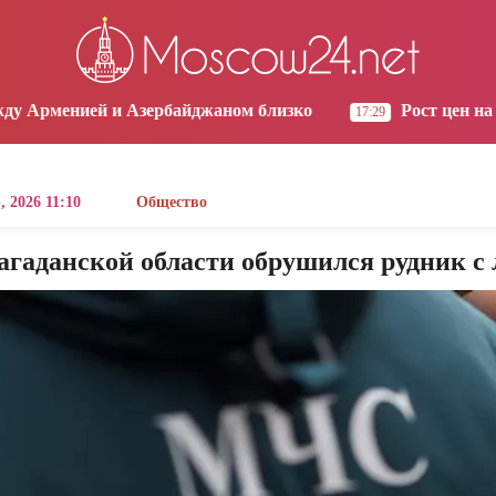
os Angeles
Yerevan
Tbilisi
Moscow
9:00
20:00
20:00
19:00
зербайджаном близко
Рост цен на продукты в Арм
17:29
, 2026 11:10
Общество
агаданской области обрушился рудник с