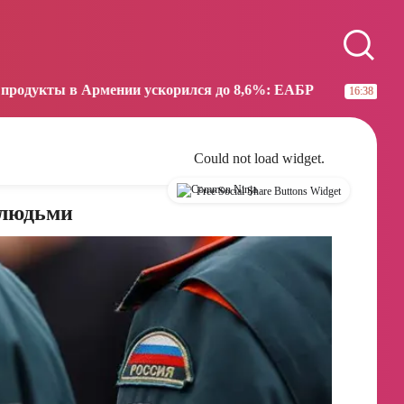
Paris
Beijing
18:00
00:00
ении ускорился до 8,6%: ЕАБР
Трамп: США больше
16:38
Could not load widget.
Free Social Share Buttons Widget
 людьми