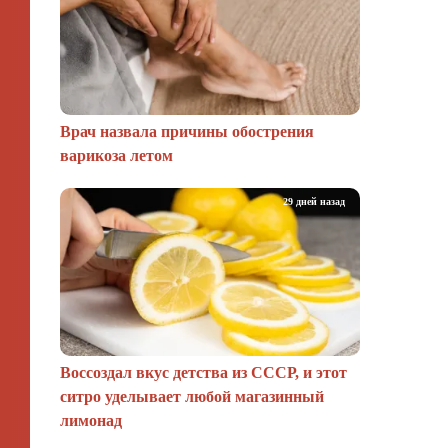
Врач назвала причины обострения
варикоза летом
29 дней назад
Воссоздал вкус детства из СССР, и этот
ситро уделывает любой магазинный
лимонад