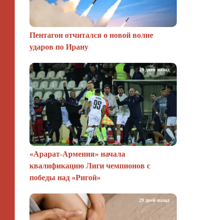
Пентагон отчитался о новой волне
ударов по Ирану
29 дней назад
«Арарат‑Армения» начала
квалификацию Лиги чемпионов с
победы над «Ригой»
29 дней назад