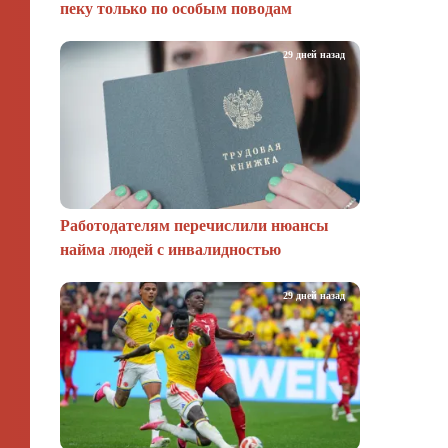
пеку только по особым поводам
29 дней назад
Работодателям перечислили нюансы
найма людей с инвалидностью
29 дней назад