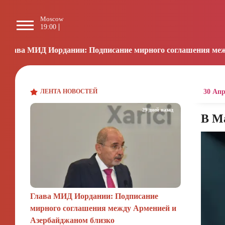
Moscow
Paris
Beijing
L
19:00
18:00
00:00
0
ании: Подписание мирного соглашения между Арменией и А
ЛЕНТА НОВОСТЕЙ
30 Апр
29 дней назад
В М
Глава МИД Иордании: Подписание
мирного соглашения между Арменией и
Азербайджаном близко