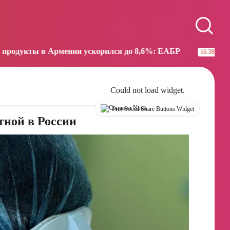
Paris
Beijing
07:39
13:39
ении ускорился до 8,6%: ЕАБР
Трамп: США больше 
16:38
Could not load widget.
Free Social Share Buttons Widget
тной в России