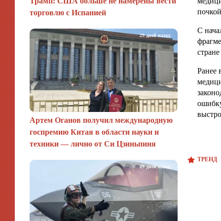
Трамп: США больше не намерены вести
медици
почкой
торговлю с Испанией
С нача
29 дней назад
фрагме
стране
Ранее 
медиц
законо
ошибку
выстр
Артем Оганов получил международную
госпремию Китая в области науки и
техники — лично от Си Цзиньпиня
ТРЕНД
29 дней назад