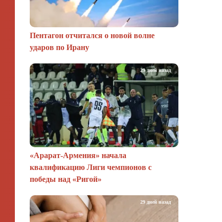
Пентагон отчитался о новой волне
ударов по Ирану
29 дней назад
«Арарат‑Армения» начала
квалификацию Лиги чемпионов с
победы над «Ригой»
29 дней назад