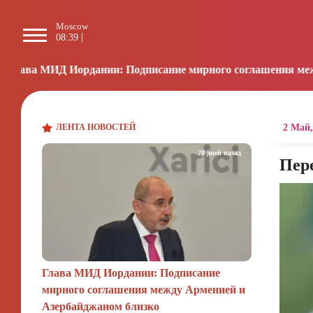
Moscow
Paris
Beijing
L
08:39
07:39
13:39
2
ании: Подписание мирного соглашения между Арменией и А
ЛЕНТА НОВОСТЕЙ
2 Май,
28 дней назад
Пере
Глава МИД Иордании: Подписание
мирного соглашения между Арменией и
Азербайджаном близко