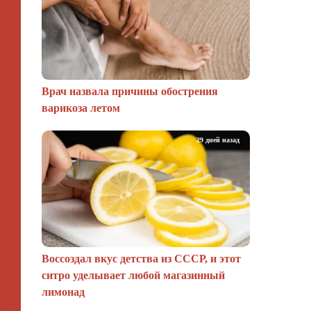
Врач назвала причины обострения
варикоза летом
29 дней назад
Воссоздал вкус детства из СССР, и этот
ситро уделывает любой магазинный
лимонад