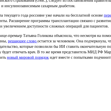
нского страхования (ОМС), следует из постановления правитель
 и инсулинозависимым сахарным диабетом.
ла текущего года россияне уже начали на бесплатной основе
пер
нты. Расширение программы трансплантации связано с развит
 и увеличением доступности сложных операций для пациентов.
вице-премьер Татьяна Голикова объяснила, что несмотря на помо
ины,
решающее слово
остается за человеком. Она подчеркнула, 
дательство, которые позволили бы ИИ ставить окончательную под
 будет отвечать врач. В то же время представитель МИД РФ Мари
оить
новый мировой порядок
идет вместе с попытками подчинить