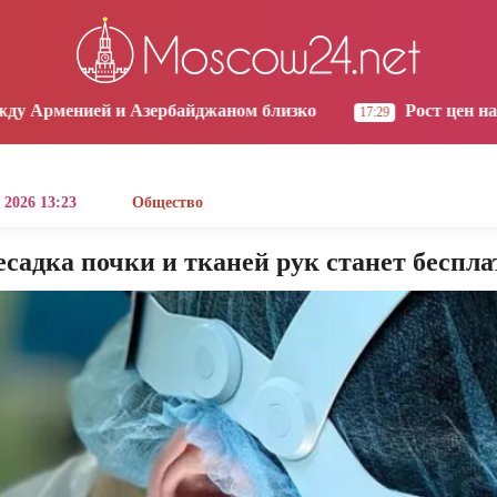
os Angeles
Yerevan
Tbilisi
Moscow
2:39
09:39
09:39
08:39
зербайджаном близко
Рост цен на продукты в Арм
17:29
 2026 13:23
Общество
садка почки и тканей рук станет беспла