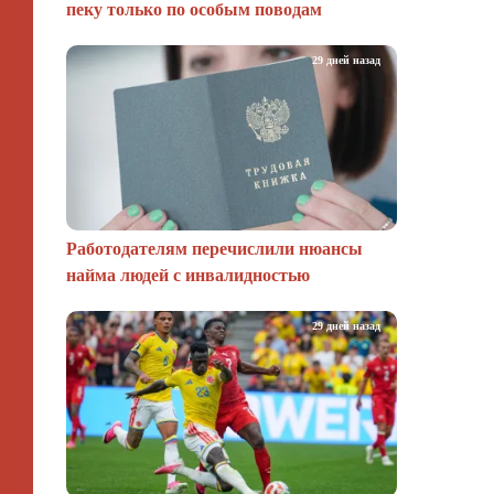
пеку только по особым поводам
29 дней назад
Работодателям перечислили нюансы
найма людей с инвалидностью
29 дней назад