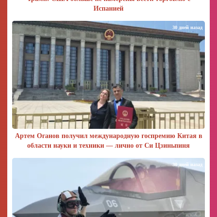
Испанией
30 дней назад
Артем Оганов получил международную госпремию Китая в
области науки и техники — лично от Си Цзиньпиня
30 дней назад