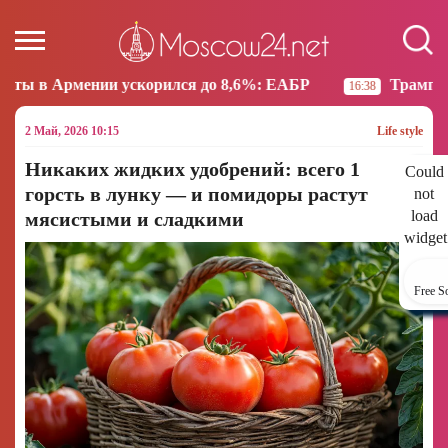
скорился до 8,6%: ЕАБР
Трамп: США больше не на
16:38
2 Май, 2026 10:15
Life style
Никаких жидких удобрений: всего 1
Could
горсть в лунку — и помидоры растут
not
load
мясистыми и сладкими
widget
Free S