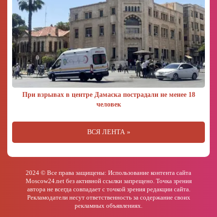
При взрывах в центре Дамаска пострадали не менее 18
человек
ВСЯ ЛЕНТА »
2024 © Все права защищены: Использование контента сайта
Moscow24.net без активной ссылки запрещено. Точка зрения
автора не всегда совпадает с точкой зрения редакции сайта.
Рекламодатели несут ответственность за содержание своих
рекламных объявлениях.