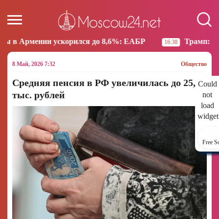
корился до 8,6%: ЕАБР
Трамп: США больше не нам
16:38
8 Май, 2026 7:32
Общество
Средняя пенсия в РФ увеличилась до 25,3
Could
тыс. рублей
not
load
widget
Free S