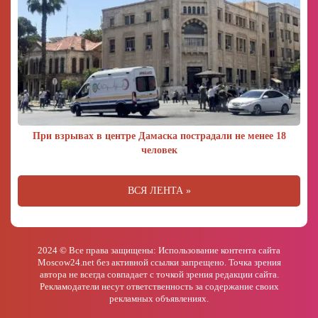
При взрывах в центре Дамаска пострадали не менее 18
человек
ВСЯ ЛЕНТА »
2024 © Все права защищены: Использование контента сайта
Moscow24.net без активной ссылки запрещено. Точка зрения
автора не всегда совпадает с точкой зрения редакции сайта.
Рекламодатели несут ответственность за содержание своих
рекламных объявлениях.