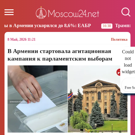
корился до 8,6%: ЕАБР
Трамп: США больше не нам
16:38
8 Май, 2026 11:21
Политика
В Армении стартовала агитационная
Could
кампания к парламентским выборам
not
load
widget
Free S