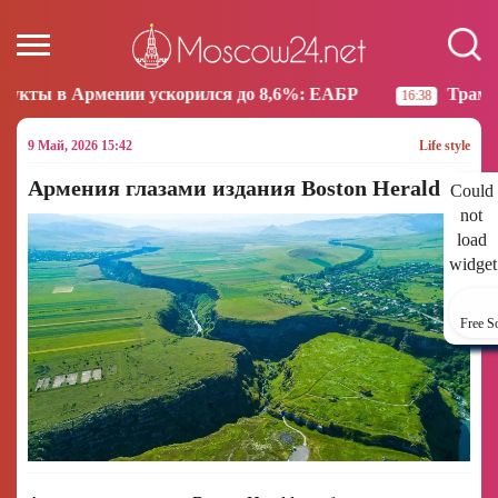
 ускорился до 8,6%: ЕАБР
Трамп: США больше не 
16:38
9 Май, 2026 15:42
Life style
Армения глазами издания Boston Herald
Could
not
load
widget
Free S