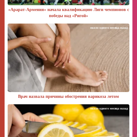
«Арарат‑Армения» начала квалификацию Лиги чемпионов с
победы над «Ригой»
около одного месяца назад
Врач назвала причины обострения варикоза летом
около одного месяца назад