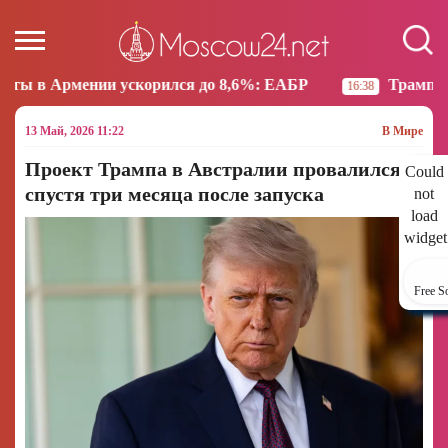
скорился до 8,6%: ЕАБР
Трамп: США больше не на
16:38
13 Май, 2026 11:22
В Мире
Проект Трампа в Австралии провалился
Could
спустя три месяца после запуска
not
load
widget
Free S