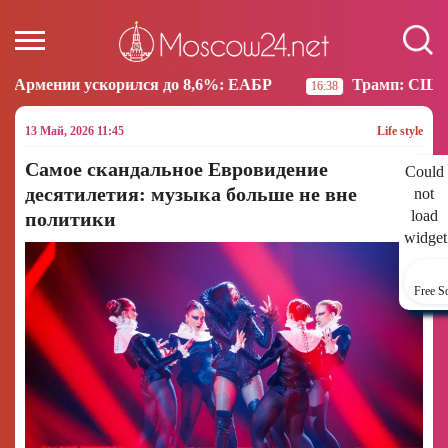
я до 8,6%: ЕАБР
Трамп: США больше не намерены 
16:38
13 Май, 2026 11:45
Life style
Самое скандальное Евровидение
Could
десятилетия: музыка больше не вне
not
load
политики
widget
Free S