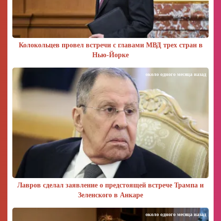
Колокольцев провел встречи с главами МВД трех стран в
Нью-Йорке
около одного месяца назад
Лавров сделал заявление о предстоящей встрече Трампа и
Зеленского в Анкаре
около одного месяца назад