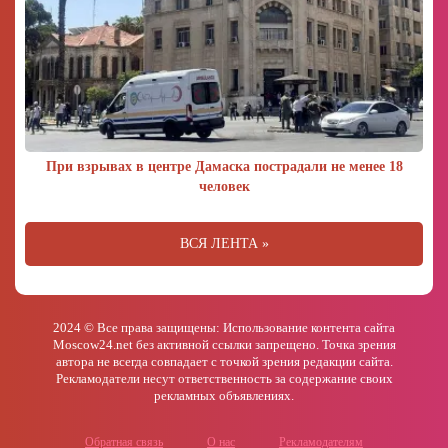
При взрывах в центре Дамаска пострадали не менее 18
человек
ВСЯ ЛЕНТА »
2024 © Все права защищены: Использование контента сайта
Moscow24.net без активной ссылки запрещено. Точка зрения
автора не всегда совпадает с точкой зрения редакции сайта.
Рекламодатели несут ответственность за содержание своих
рекламных объявлениях.
Обратная связь
О нас
Рекламодателям