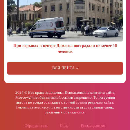
При взрывах в центре Дамаска пострадали не менее 18
человек
ВСЯ ЛЕНТА »
2024 © Все права защищены: Использование контента сайта
Moscow24.net без активной ссылки запрещено. Точка зрения
автора не всегда совпадает с точкой зрения редакции сайта.
Рекламодатели несут ответственность за содержание своих
рекламных объявлениях.
Обратная связь
О нас
Рекламодателям