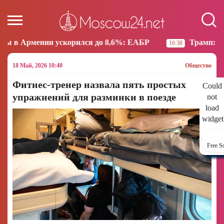
рился до 8,6%: ЕАБР
Трамп: США больше не намер
16:38
18 Май, 2026 10:40
Общество
Фитнес-тренер назвала пять простых
Could
упражнений для разминки в поезде
not
load
widget
Free S