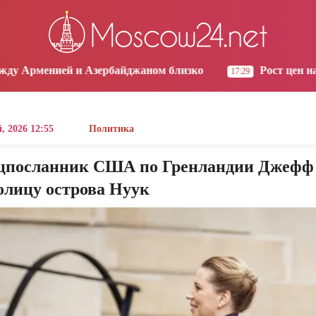
os Angeles
Yerevan
Tbilisi
Moscow
2:57
09:57
09:57
08:57
ербайджаном близко
Рост цен на продукты в Арме
17:29
, 2026 12:55
Политика
цпосланник США по Гренландии Джефф
олицу острова Нуук