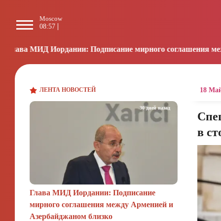
Moscow
Paris
Beijing
L
08:57
07:57
13:57
2
нии: Подписание мирного соглашения между Арменией и Аз
ЛЕНТА НОВОСТЕЙ
18 Май
30 дней назад
Спе
в ст
Глава МИД Иордании: Подписание
мирного соглашения между Арменией и
Азербайджаном близко