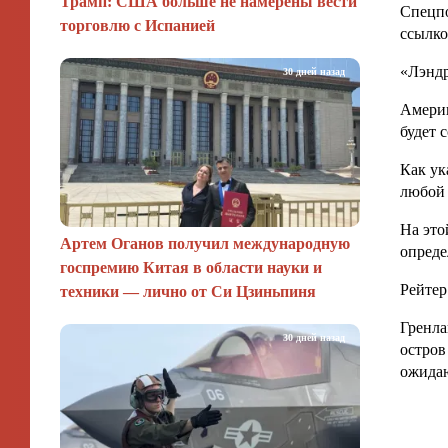
Трамп: США больше не намерены вести
Спецпо
торговлю с Испанией
ссылко
«Лэндр
30 дней назад
Америк
будет 
Как ук
любой
На это
Артем Оганов получил международную
опреде
госпремию Китая в области науки и
Рейтер
техники — лично от Си Цзиньпиня
Гренла
30 дней назад
остров
ожидаю