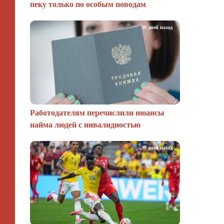
пеку только по особым поводам
30 дней назад
Работодателям перечислили нюансы
найма людей с инвалидностью
30 дней назад