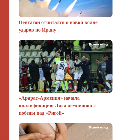
Пентагон отчитался о новой волне
ударов по Ирану
30 дней назад
«Арарат‑Армения» начала
квалификацию Лиги чемпионов с
победы над «Ригой»
30 дней назад