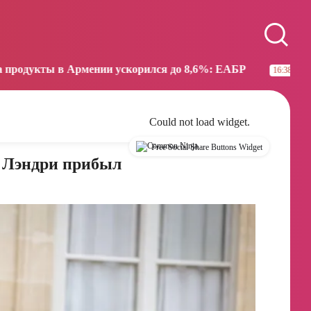
Paris
Beijing
07:57
13:57
нии ускорился до 8,6%: ЕАБР
Трамп: США больше н
16:38
Could not load widget.
Free Social Share Buttons Widget
 Лэндри прибыл