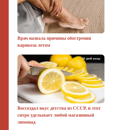
Врач назвала причины обострения
варикоза летом
30 дней назад
Воссоздал вкус детства из СССР, и этот
ситро уделывает любой магазинный
лимонад