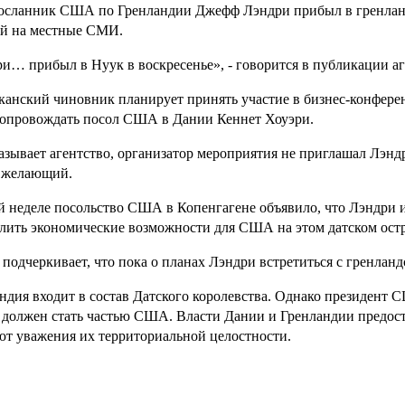
сланник США по Гренландии Джефф Лэндри прибыл в гренландс
й на местные СМИ.
и… прибыл в Нуук в воскресенье», - говорится в публикации аг
анский чиновник планирует принять участие в бизнес-конференц
сопровождать посол США в Дании Кеннет Хоуэри.
азывает агентство, организатор мероприятия не приглашал Лэндр
 желающий.
й неделе посольство США в Копенгагене объявило, что Лэндри и
лить экономические возможности для США на этом датском остр
 подчеркивает, что пока о планах Лэндри встретиться с гренла
ндия входит в состав Датского королевства. Однако президент 
 должен стать частью США. Власти Дании и Гренландии предосте
т уважения их территориальной целостности.