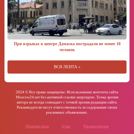
При взрывах в центре Дамаска пострадали не менее 18
человек
ВСЯ ЛЕНТА »
2024 © Все права защищены: Использование контента сайта
Moscow24.net без активной ссылки запрещено. Точка зрения
автора не всегда совпадает с точкой зрения редакции сайта.
Рекламодатели несут ответственность за содержание своих
рекламных объявлениях.
Обратная связь
О нас
Рекламодателям