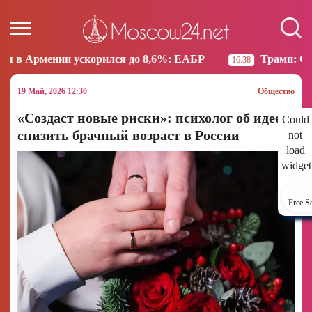
рился до 8,6%: ЕАБР
Трамп: США больше не намер
16:38
19 Май, 2026 12:30
Общество
«Создаст новые риски»: психолог об идее
Could
снизить брачный возраст в России
not
load
widget
Free S