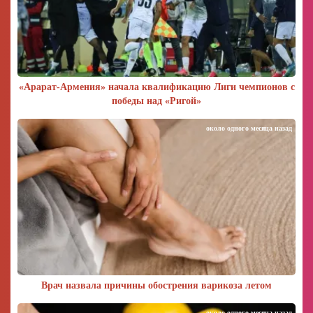
«Арарат‑Армения» начала квалификацию Лиги чемпионов с
победы над «Ригой»
около одного месяца назад
Врач назвала причины обострения варикоза летом
около одного месяца назад