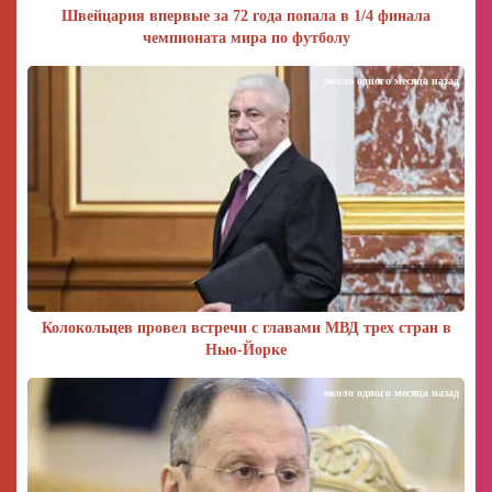
Швейцария впервые за 72 года попала в 1/4 финала
чемпионата мира по футболу
около одного месяца назад
Колокольцев провел встречи с главами МВД трех стран в
Нью-Йорке
около одного месяца назад