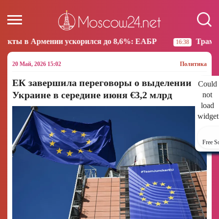
 ускорился до 8,6%: ЕАБР
Трамп: США больше не 
16:38
20 Май, 2026 15:02
Политика
ЕК завершила переговоры о выделении
Could
Украине в середине июня €3,2 млрд
not
load
widget
Free S