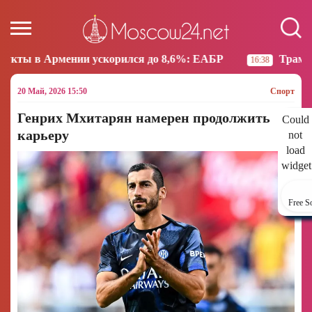
нии ускорился до 8,6%: ЕАБР
Трамп: США больше 
16:38
20 Май, 2026 15:50
Спорт
Генрих Мхитарян намерен продолжить
Could
карьеру
not
load
widget
Free S