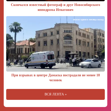
Скончался известный фотограф и друг Новосибирского
ипподрома Игнатович
около одного месяца назад
При взрывах в центре Дамаска пострадали не менее 18
человек
ВСЯ ЛЕНТА »