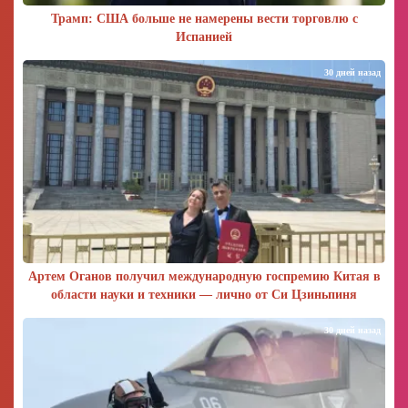
Трамп: США больше не намерены вести торговлю с
Испанией
30 дней назад
Артем Оганов получил международную госпремию Китая в
области науки и техники — лично от Си Цзиньпиня
30 дней назад