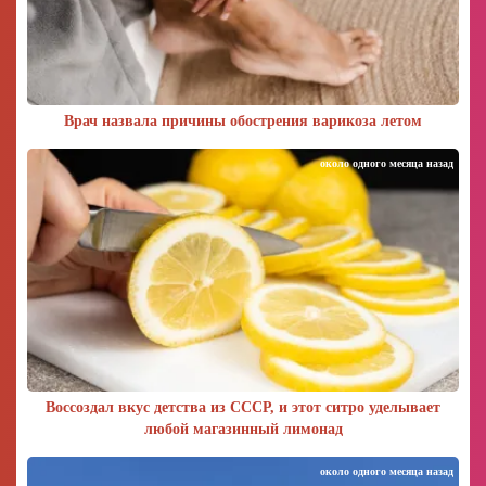
Врач назвала причины обострения варикоза летом
около одного месяца назад
Воссоздал вкус детства из СССР, и этот ситро уделывает
любой магазинный лимонад
около одного месяца назад