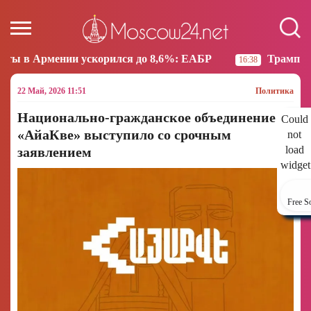
корился до 8,6%: ЕАБР
Трамп: США больше не нам
16:38
22 Май, 2026 11:51
Политика
Национально-гражданское объединение
Could
«АйаКве» выступило со срочным
not
load
заявлением
widget
Free S