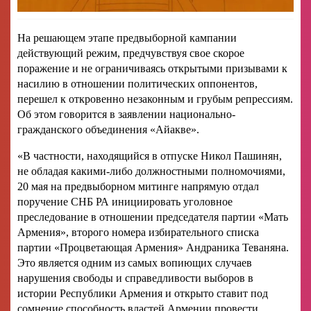
На решающем этапе предвыборной кампании
действующий режим, предчувствуя свое скорое
поражение и не ограничиваясь открытыми призывами к
насилию в отношении политических оппонентов,
перешел к откровенно незаконным и грубым репрессиям.
Об этом говорится в заявлении национально-
гражданского объединения «Айакве».
«В частности, находящийся в отпуске Никол Пашинян,
не обладая какими-либо должностными полномочиями,
20 мая на предвыборном митинге напрямую отдал
поручение СНБ РА инициировать уголовное
преследование в отношении председателя партии «Мать
Армения», второго номера избирательного списка
партии «Процветающая Армения» Андраника Теваняна.
Это является одним из самых вопиющих случаев
нарушения свободы и справедливости выборов в
истории Республики Армения и открыто ставит под
сомнение способность властей Армении провести