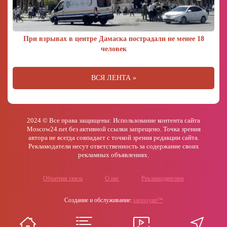
При взрывах в центре Дамаска пострадали не менее 18
человек
ВСЯ ЛЕНТА »
2024 © Все права защищены: Использование контента сайта
Moscow24.net без активной ссылки запрещено. Точка зрения
автора не всегда совпадает с точкой зрения редакции сайта.
Рекламодатели несут ответственность за содержание своих
рекламных объявлениях.
Обратная связь
О нас
Рекламодателям
Создание и обслуживание:
sargssyan™