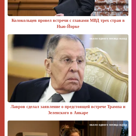
Колокольцев провел встречи с главами МВД трех стран в
Нью-Йорке
около одного месяца назад
Лавров сделал заявление о предстоящей встрече Трампа и
Зеленского в Анкаре
около одного месяца назад