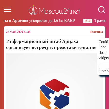
скорился до 8,6%: ЕАБР
Трамп: США больше не на
16:38
27 Май, 2026 23:38
Политика
Информационный штаб Арцаха
Could
организует встречу в представительстве
not
load
widget
Free S