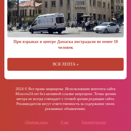
При взрывах в центре Дамаска пострадали не менее 18
человек
ВСЯ ЛЕНТА »
2024 © Все права защищены: Использование контента сайта
Moscow24.net без активной ссылки запрещено. Точка зрения
автора не всегда совпадает с точкой зрения редакции сайта.
Рекламодатели несут ответственность за содержание своих
рекламных объявлениях.
Обратная связь
О нас
Рекламодателям