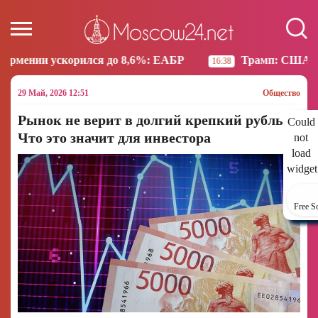
о 8,6%: ЕАБР
Трамп: США больше не намерены вес
16:38
29 Май, 2026 12:51
Общество
Рынок не верит в долгий крепкий рубль.
Could
Что это значит для инвестора
not
load
widget
Free S