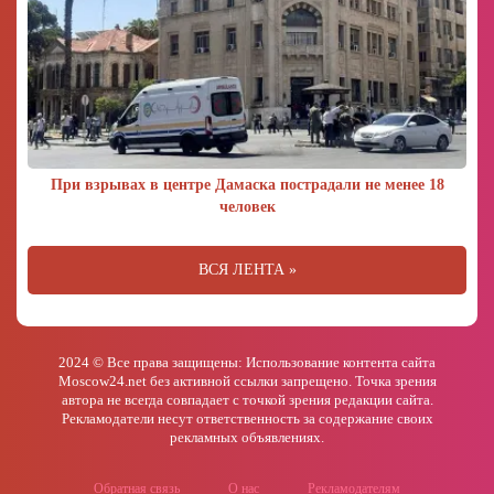
При взрывах в центре Дамаска пострадали не менее 18
человек
ВСЯ ЛЕНТА »
2024 © Все права защищены: Использование контента сайта
Moscow24.net без активной ссылки запрещено. Точка зрения
автора не всегда совпадает с точкой зрения редакции сайта.
Рекламодатели несут ответственность за содержание своих
рекламных объявлениях.
Обратная связь
О нас
Рекламодателям