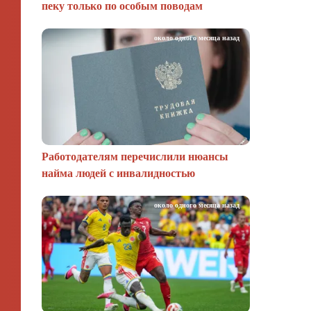
пеку только по особым поводам
около одного месяца назад
Работодателям перечислили нюансы
найма людей с инвалидностью
около одного месяца назад