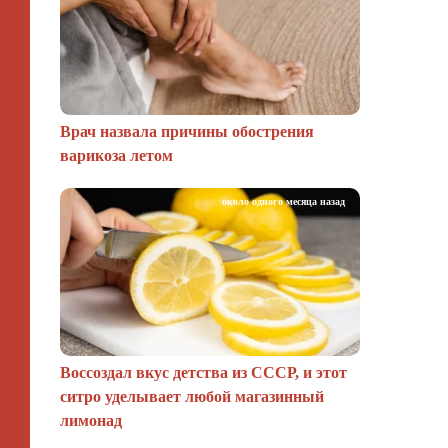
Врач назвала причины обострения
варикоза летом
около одного месяца назад
Воссоздал вкус детства из СССР, и этот
ситро уделывает любой магазинный
лимонад