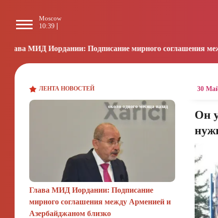
Moscow
Paris
Beijing
L
10:39
09:39
15:39
0
нии: Подписание мирного соглашения между Арменией и А
ЛЕНТА НОВОСТЕЙ
30 Май
около одного месяца назад
Он у
нужн
Глава МИД Иордании: Подписание
мирного соглашения между Арменией и
Азербайджаном близко