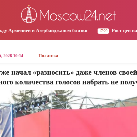
os Angeles
Yerevan
Tbilisi
Moscow
0:39
11:39
11:39
10:39
зербайджаном близко
Рост цен на продукты в Арме
17:29
, 2026 10:14
Политика
же начал «разносить» даже членов свое
ого количества голосов набрать не полу