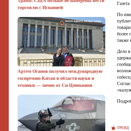
Трамп: США больше не намерены вести
Газета
торговлю с Испанией
По име
публич
около одного месяца назад
товари
более 
также 
Дело в
удержа
сообща
возлож
Артем Оганов получил международную
собесе
госпремию Китая в области науки и
Соглас
техники — лично от Си Цзиньпиня
«калуж
около одного месяца назад
Подроб
ТРЕНД