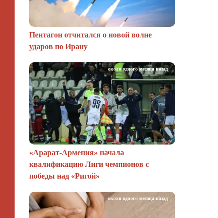
Пентагон отчитался о новой волне
ударов по Ирану
около одного месяца назад
«Арарат‑Армения» начала
квалификацию Лиги чемпионов с
победы над «Ригой»
около одного месяца назад