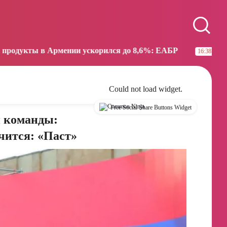
Paris
Beijing
09:39
15:39
нии ускорился до 8,6%: ЕАБР
Трамп: США больше 
16:38
Could not load widget.
Free Social Share Buttons Widget
й команды:
чится: «Паст»