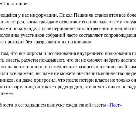
 «Паст» пишет:
ющейся у нас информации, Никол Пашинян становится все более
ных встреч, когда граждане отвергают его или задают ему «неу
щами по команде. После периодических потрясений и неприятны
половины участников собраний часто составляют сопровождающ
не проходит без «разрывании их на клочки».
 том, что все опросы и исследования внутреннего пользования 
ть власть, расчеты показывают, что он не сможет набрать достато
ют наши источники, он ежедневно «разносит» членов своей кома
или все на меня, вы даже не можете обеспечить количество люде
дников, он даже пригрозил, что после потери власти не только он
но информации, он также предупредил, что «пусть никто не над
цем»».
ности в сегодняшнем выпуске ежедневной газеты
«Паст»