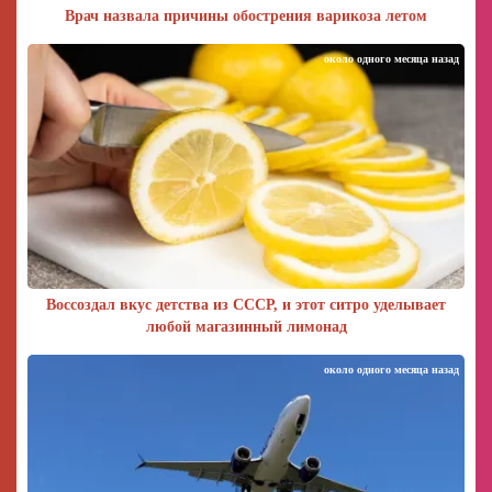
Врач назвала причины обострения варикоза летом
около одного месяца назад
Воссоздал вкус детства из СССР, и этот ситро уделывает
любой магазинный лимонад
около одного месяца назад