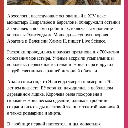
Археологи, исследующие основанный в XIV веке
монастырь Педральбес в Барселоне, обнаружили останки
25 человек в восьми гробницах, включая захоронение
королевы Элисенды де Монкада — супруги короля
Арагона и Валенсии Хайме II, пишет Live Science.
Раскопки проводились в рамках празднования 700-летия
основания монастыря. Учёные вскрыли усыпальницы
королевы, первых настоятельниц монастыря и других
людей, связанных с ранней историей обители.
Анализ показал, что Элисенда умерла примерно в 70-
летнем возрасте. Её останки находились в небольшом
деревянном ящике. Королева была похоронена в
скромном монашеском одеянии, однако в гробнице
сохранились следы шёлковой ткани с золотой вышивкой,
а также розмарина и мирта.
В гробнице первой настоятельницы монастыря