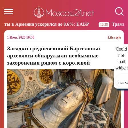
ии ускорился до 8,6%: ЕАБР
Трамп: США больше н
16:38
1 Июн, 2026 10:50
Life style
Загадки средневековой Барселоны:
Could
археологи обнаружили необычные
not
load
захоронения рядом с королевой
widget
Free S