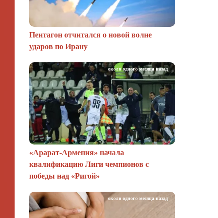
Пентагон отчитался о новой волне
ударов по Ирану
около одного месяца назад
«Арарат‑Армения» начала
квалификацию Лиги чемпионов с
победы над «Ригой»
около одного месяца назад