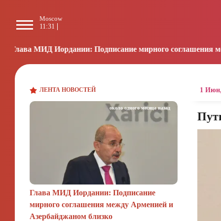
Moscow
Paris
Beijing
L
11:31
10:31
16:31
0
рдании: Подписание мирного соглашения между Арменией и
ЛЕНТА НОВОСТЕЙ
1 Июн,
около одного месяца назад
Пут
Глава МИД Иордании: Подписание
мирного соглашения между Арменией и
Азербайджаном близко