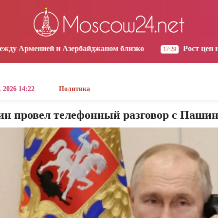
os Angeles
Yerevan
Tbilisi
Moscow
1:31
12:31
12:31
11:31
 Азербайджаном близко
Рост цен на продукты в А
17:29
 2026 14:22
Политика
ин провел телефонный разговор с Паши