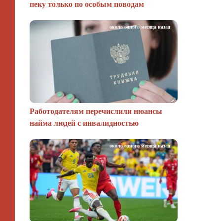
пеку только по особым поводам
около одного месяца назад
Работодателям перечислили нюансы
найма людей с инвалидностью
около одного месяца назад