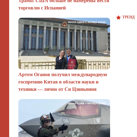
Трамп: США больше не намерены вести
торговлю с Испанией
ТРЕНД
около одного месяца назад
Артем Оганов получил международную
госпремию Китая в области науки и
техники — лично от Си Цзиньпиня
около одного месяца назад