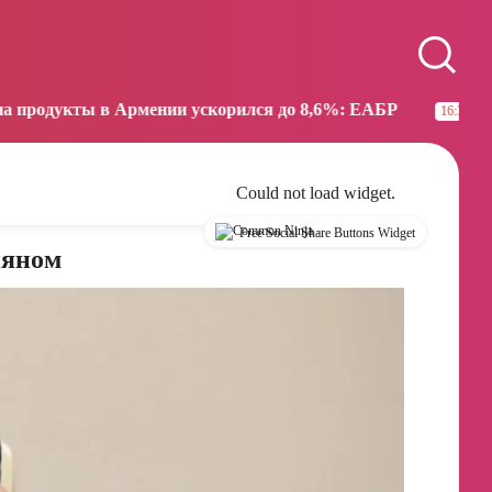
Paris
Beijing
10:31
16:31
рмении ускорился до 8,6%: ЕАБР
Трамп: США боль
16:38
Could not load widget.
Free Social Share Buttons Widget
няном