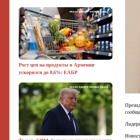
около одного месяца назад
Рост цен на продукты в Армении
ускорился до 8,6%: ЕАБР
около одного месяца назад
Презид
сообща
Лидеры
Новост