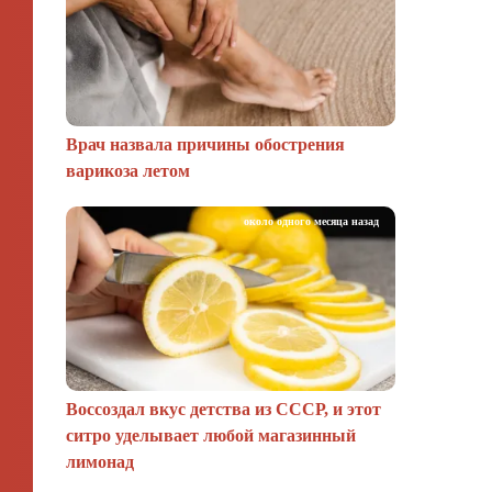
Врач назвала причины обострения
варикоза летом
около одного месяца назад
Воссоздал вкус детства из СССР, и этот
ситро уделывает любой магазинный
лимонад