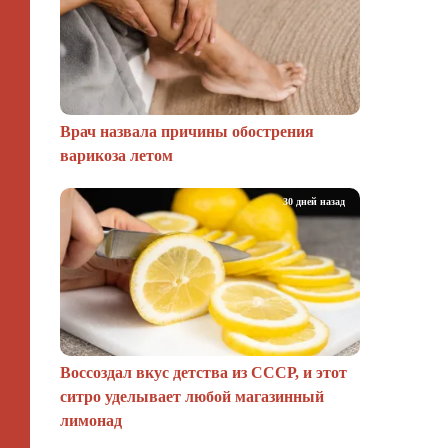
Врач назвала причины обострения
варикоза летом
30 дней назад
Воссоздал вкус детства из СССР, и этот
ситро уделывает любой магазинный
лимонад