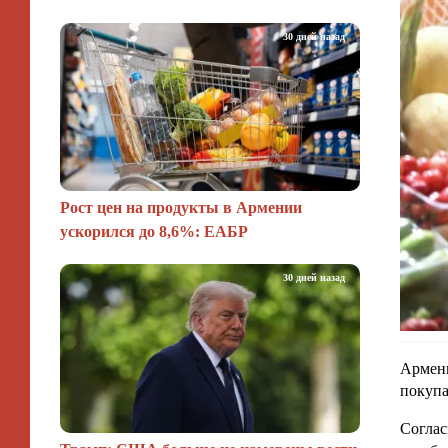
30 дней назад
Рост цен на продукты в Армении
ускорился до 8,6%: ЕАБР
30 дней назад
Армени
покупа
Соглас