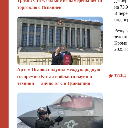
Трамп: США больше не намерены вести
декабр
на 73,
торговлю с Испанией
В пере
под ог
30 дней назад
Речь, 
зелени
Кроме 
2025 г
Артем Оганов получил международную
ТРЕНД
госпремию Китая в области науки и
техники — лично от Си Цзиньпиня
30 дней назад