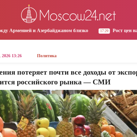
os Angeles
Yerevan
Tbilisi
Moscow
4:18
15:18
15:18
14:18
зербайджаном близко
Рост цен на продукты в Арм
17:29
 2026 13:26
Политика
ния потеряет почти все доходы от экспо
ится российского рынка — СМИ