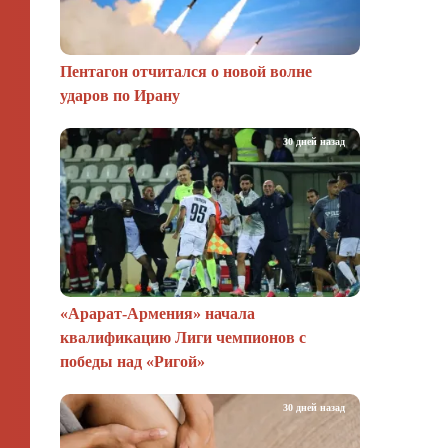
Пентагон отчитался о новой волне
ударов по Ирану
30 дней назад
«Арарат‑Армения» начала
квалификацию Лиги чемпионов с
победы над «Ригой»
30 дней назад