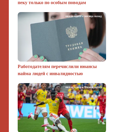
пеку только по особым поводам
около одного месяца назад
Работодателям перечислили нюансы
найма людей с инвалидностью
около одного месяца назад