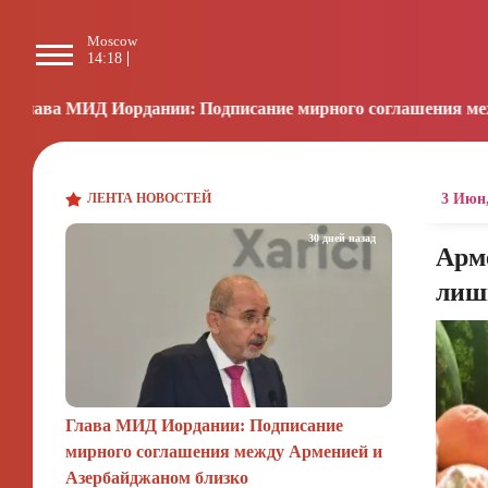
Moscow
Paris
Beijing
L
14:18
13:18
19:18
0
ании: Подписание мирного соглашения между Арменией и А
ЛЕНТА НОВОСТЕЙ
3 Июн,
30 дней назад
Арме
лиш
Глава МИД Иордании: Подписание
мирного соглашения между Арменией и
Азербайджаном близко