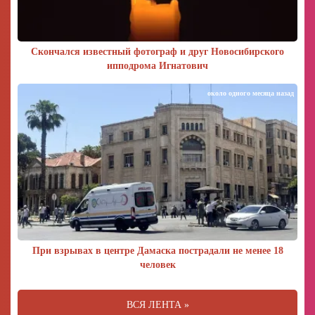
Скончался известный фотограф и друг Новосибирского
ипподрома Игнатович
около одного месяца назад
При взрывах в центре Дамаска пострадали не менее 18
человек
ВСЯ ЛЕНТА »