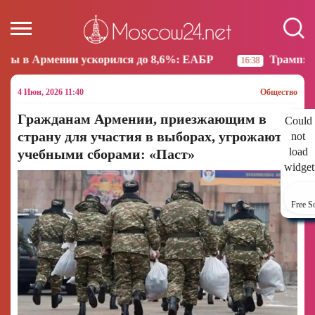
корился до 8,6%: ЕАБР
Трамп: США больше не нам
16:38
4 Июн, 2026 11:40
Общество
Гражданам Армении, приезжающим в
Could
страну для участия в выборах, угрожают
not
load
учебными сборами: «Паст»
widget
Free S