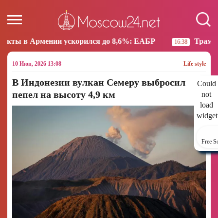
ии ускорился до 8,6%: ЕАБР
Трамп: США больше не
16:38
10 Июн, 2026 13:08
Life style
В Индонезии вулкан Семеру выбросил
Could
пепел на высоту 4,9 км
not
load
widget
Free S