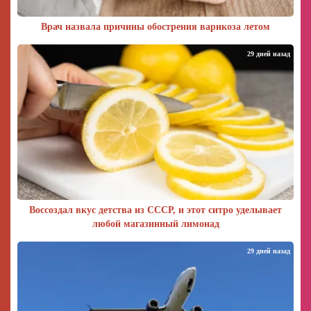
Врач назвала причины обострения варикоза летом
29 дней назад
Воссоздал вкус детства из СССР, и этот ситро уделывает
любой магазинный лимонад
29 дней назад