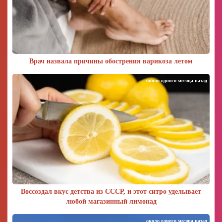
Врач назвала причины обострения варикоза летом
около одного месяца назад
Воссоздал вкус детства из СССР, и этот ситро уделывает
любой магазинный лимонад
около одного месяца назад