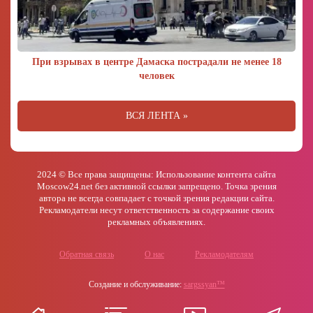
При взрывах в центре Дамаска пострадали не менее 18
человек
ВСЯ ЛЕНТА »
2024 © Все права защищены: Использование контента сайта
Moscow24.net без активной ссылки запрещено. Точка зрения
автора не всегда совпадает с точкой зрения редакции сайта.
Рекламодатели несут ответственность за содержание своих
рекламных объявлениях.
Обратная связь
О нас
Рекламодателям
Создание и обслуживание:
sargssyan™