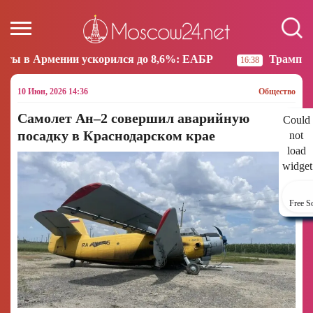
скорился до 8,6%: ЕАБР
Трамп: США больше не на
16:38
10 Июн, 2026 14:36
Общество
Самолет Ан–2 совершил аварийную
Could
посадку в Краснодарском крае
not
load
widget
Free S