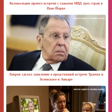
Колокольцев провел встречи с главами МВД трех стран в
Нью-Йорке
около одного месяца назад
Лавров сделал заявление о предстоящей встрече Трампа и
Зеленского в Анкаре
около одного месяца назад