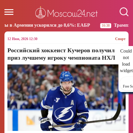
корился до 8,6%: ЕАБР
Трамп: США больше не нам
16:38
12 Июн, 2026 12:30
Спорт
Российский хоккеист Кучеров получил
Could
приз лучшему игроку чемпионата НХЛ
not
load
widget
Free S