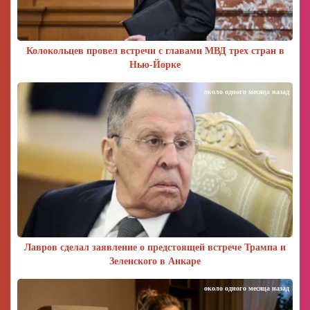
Колокольцев провел встречи с главами МВД трех стран в
Нью-Йорке
около одного месяца назад
Лавров сделал заявление о предстоящей встрече Трампа и
Зеленского в Анкаре
около одного месяца назад