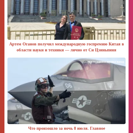
Артем Оганов получил международную госпремию Китая в
области науки и техники — лично от Си Цзиньпиня
около одного месяца назад
Что произошло за ночь 8 июля. Главное