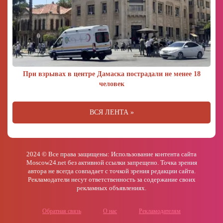
При взрывах в центре Дамаска пострадали не менее 18
человек
ВСЯ ЛЕНТА »
2024 © Все права защищены: Использование контента сайта
Moscow24.net без активной ссылки запрещено. Точка зрения
автора не всегда совпадает с точкой зрения редакции сайта.
Рекламодатели несут ответственность за содержание своих
рекламных объявлениях.
Обратная связь
О нас
Рекламодателям