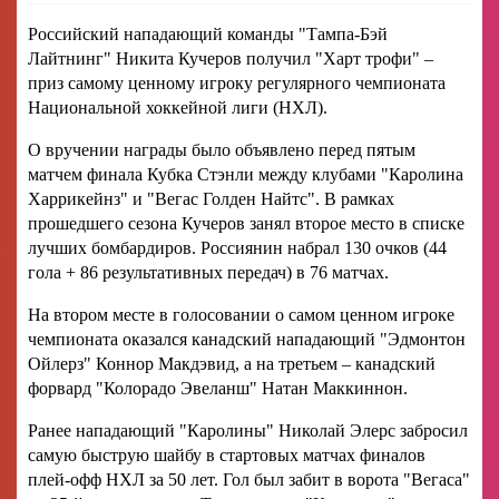
Российский нападающий команды "Тампа-Бэй
Лайтнинг" Никита Кучеров получил "Харт трофи" –
приз самому ценному игроку регулярного чемпионата
Национальной хоккейной лиги (НХЛ).
О вручении награды было объявлено перед пятым
матчем финала Кубка Стэнли между клубами "Каролина
Харрикейнз" и "Вегас Голден Найтс". В рамках
прошедшего сезона Кучеров занял второе место в списке
лучших бомбардиров. Россиянин набрал 130 очков (44
гола + 86 результативных передач) в 76 матчах.
На втором месте в голосовании о самом ценном игроке
чемпионата оказался канадский нападающий "Эдмонтон
Ойлерз" Коннор Макдэвид, а на третьем – канадский
форвард "Колорадо Эвеланш" Натан Маккиннон.
Ранее нападающий "Каролины" Николай Элерс забросил
самую быструю шайбу в стартовых матчах финалов
плей-офф НХЛ за 50 лет. Гол был забит в ворота "Вегаса"