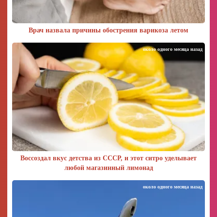
Врач назвала причины обострения варикоза летом
около одного месяца назад
Воссоздал вкус детства из СССР, и этот ситро уделывает
любой магазинный лимонад
около одного месяца назад