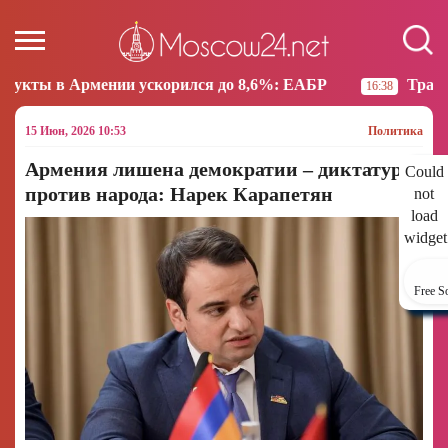
и ускорился до 8,6%: ЕАБР
Трамп: США больше не
16:38
15 Июн, 2026 10:53
Политика
Армения лишена демократии – диктатура
Could
против народа: Нарек Карапетян
not
load
widget
Free S