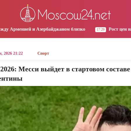
os Angeles
Yerevan
Tbilisi
Moscow
9:44
06:44
06:44
05:44
зербайджаном близко
Рост цен на продукты в Арме
17:29
, 2026 21:22
Спорт
026: Месси выйдет в стартовом составе
ентины