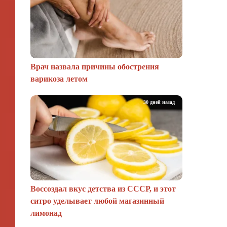
Врач назвала причины обострения
варикоза летом
30 дней назад
Воссоздал вкус детства из СССР, и этот
ситро уделывает любой магазинный
лимонад