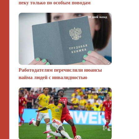
пеку только по особым поводам
30 дней назад
Работодателям перечислили нюансы
найма людей с инвалидностью
30 дней назад