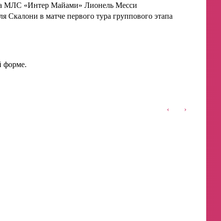
на МЛС «Интер Майами» Лионель Месси
ля Скалони в матче первого тура группового этапа
й форме.
‹
›