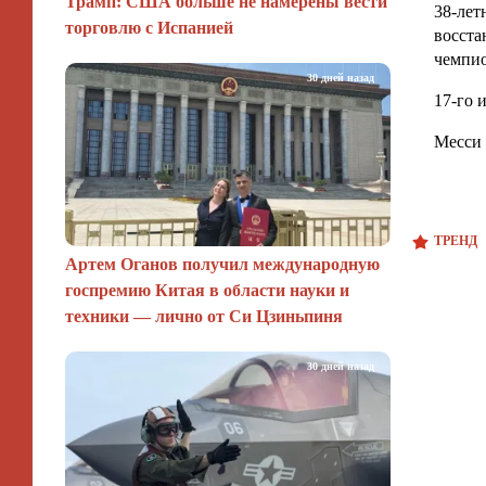
Трамп: США больше не намерены вести
38-ле
торговлю с Испанией
восста
чемпио
30 дней назад
17-го 
Месси 
ТРЕНД
Артем Оганов получил международную
госпремию Китая в области науки и
техники — лично от Си Цзиньпиня
30 дней назад