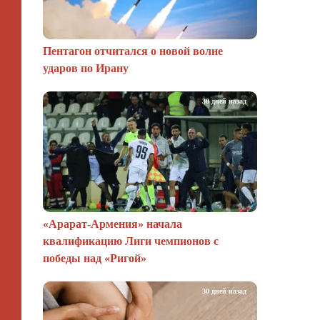
Пентагон отчитался о новой волне
ударов по Ирану
30 дней назад
«Арарат‑Армения» начала
квалификацию Лиги чемпионов с
победы над «Ригой»
30 дней назад