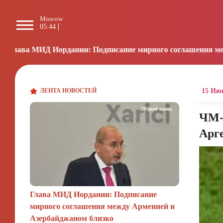
Moscow
Paris
Beijing
L
05:44
04:44
10:44
1
нии: Подписание мирного соглашения между Арменией и А
ЛЕНТА НОВОСТЕЙ
15 Июн
29 дней назад
ЧМ-2
Арг
Глава МИД Иордании: Подписание
мирного соглашения между Арменией и
Азербайджаном близко