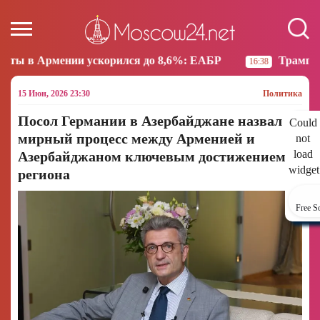
скорился до 8,6%: ЕАБР
Трамп: США больше не на
16:38
15 Июн, 2026 23:30
Политика
Посол Германии в Азербайджане назвал
Could
мирный процесс между Арменией и
not
load
Азербайджаном ключевым достижением
widget
региона
Free S