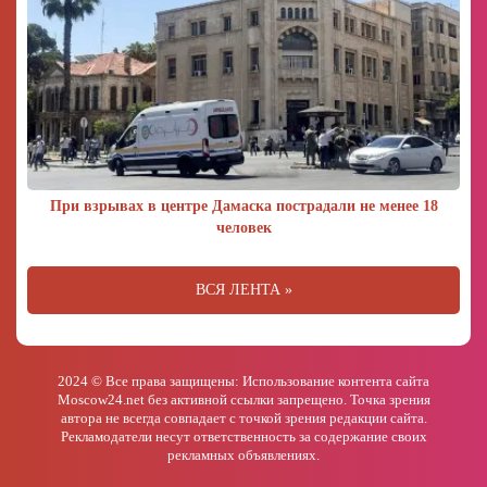
При взрывах в центре Дамаска пострадали не менее 18
человек
ВСЯ ЛЕНТА »
2024 © Все права защищены: Использование контента сайта
Moscow24.net без активной ссылки запрещено. Точка зрения
автора не всегда совпадает с точкой зрения редакции сайта.
Рекламодатели несут ответственность за содержание своих
рекламных объявлениях.