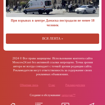
При взрывах в центре Дамаска пострадали не менее 18
человек
ВСЯ ЛЕНТА »
2024 © Все права защищены: Использование контента сайта
Moscow24.net без активной ссылки запрещено. Точка зрения
автора не всегда совпадает с точкой зрения редакции сайта.
Рекламодатели несут ответственность за содержание своих
рекламных объявлениях.
Обратная связь
О нас
Рекламодателям
Создание и обслуживание:
sargssyan™