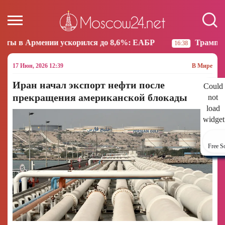
скорился до 8,6%: ЕАБР
Трамп: США больше не на
16:38
17 Июн, 2026 12:39
В Мире
Иран начал экспорт нефти после
Could
прекращения американской блокады
not
load
widget
Free S