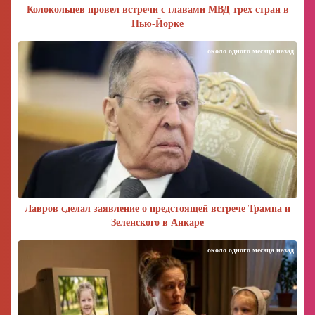
Колокольцев провел встречи с главами МВД трех стран в
Нью-Йорке
около одного месяца назад
Лавров сделал заявление о предстоящей встрече Трампа и
Зеленского в Анкаре
около одного месяца назад