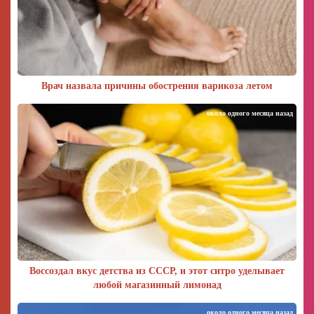
Врач назвала причины обострения варикоза летом
около одного месяца назад
Воссоздал вкус детства из СССР, и этот ситро уделывает
любой магазинный лимонад
около одного месяца назад