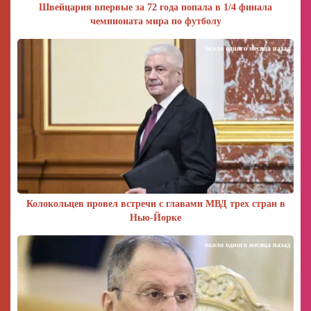
Швейцария впервые за 72 года попала в 1/4 финала
чемпионата мира по футболу
около одного месяца назад
Колокольцев провел встречи с главами МВД трех стран в
Нью-Йорке
около одного месяца назад