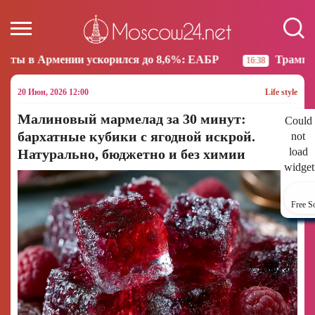
скорился до 8,6%: ЕАБР
Трамп: США больше не на
16:38
20 Июн, 2026 12:00
Life style
Малиновый мармелад за 30 минут:
Could
бархатные кубики с ягодной искрой.
not
load
Натурально, бюджетно и без химии
widget
Free S