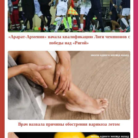
«Арарат‑Армения» начала квалификацию Лиги чемпионов с
победы над «Ригой»
около одного месяца назад
Врач назвала причины обострения варикоза летом
около одного месяца назад