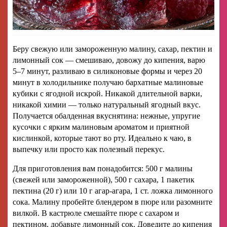
Беру свежую или замороженную малину, сахар, пектин и
лимонный сок — смешиваю, довожу до кипения, варю
5–7 минут, разливаю в силиконовые формы и через 20
минут в холодильнике получаю бархатные малиновые
кубики с ягодной искрой. Никакой длительной варки,
никакой химии — только натуральный ягодный вкус.
Получается обалденная вкуснятина: нежные, упругие
кусочки с ярким малиновым ароматом и приятной
кислинкой, которые тают во рту. Идеально к чаю, в
выпечку или просто как полезный перекус.
Для приготовления вам понадобится: 500 г малины
(свежей или замороженной), 500 г сахара, 1 пакетик
пектина (20 г) или 10 г агар-агара, 1 ст. ложка лимонного
сока. Малину пробейте блендером в пюре или разомните
вилкой. В кастрюле смешайте пюре с сахаром и
пектином, добавьте лимонный сок. Доведите до кипения