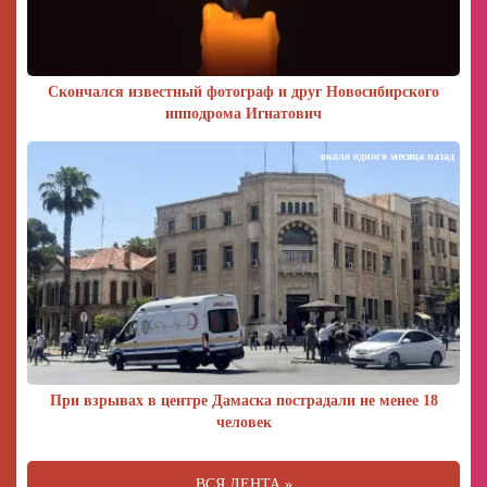
Скончался известный фотограф и друг Новосибирского
ипподрома Игнатович
около одного месяца назад
При взрывах в центре Дамаска пострадали не менее 18
человек
ВСЯ ЛЕНТА »