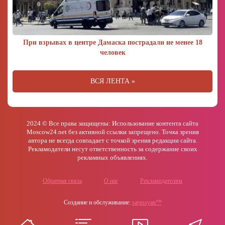
При взрывах в центре Дамаска пострадали не менее 18
человек
ВСЯ ЛЕНТА »
2024 © Все права защищены: Использование контента сайта
Moscow24.net без активной ссылки запрещено. Точка зрения
автора не всегда совпадает с точкой зрения редакции сайта.
Рекламодатели несут ответственность за содержание своих
рекламных объявлениях.
Обратная связь
О нас
Рекламодателям
Создание и обслуживание:
sargssyan™