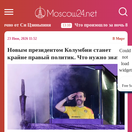
я
Что произошло за ночь 8 июля. Главное
13:10
12:53
23 Июн, 2026 11:52
В Мире
Новым президентом Колумбии станет
Could
крайне правый политик. Что нужно знать
not
load
widget
Free S