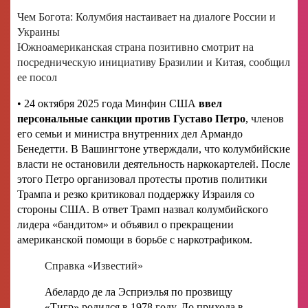
Чем Богота: Колумбия настаивает на диалоге России и
Украины
Южноамериканская страна позитивно смотрит на
посредническую инициативу Бразилии и Китая, сообщил
ее посол
• 24 октября 2025 года Минфин США
ввел
персональные санкции против Густаво Петро
, членов
его семьи и министра внутренних дел Армандо
Бенедетти. В Вашингтоне утверждали, что колумбийские
власти не остановили деятельность наркокартелей. После
этого Петро организовал протесты против политики
Трампа и резко критиковал поддержку Израиля со
стороны США. В ответ Трамп назвал колумбийского
лидера «бандитом» и объявил о прекращении
американской помощи в борьбе с наркотрафиком.
Справка «Известий»
Абелардо де ла Эсприэлья по прозвищу
«Тигр» родился в 1978 году. До прихода в