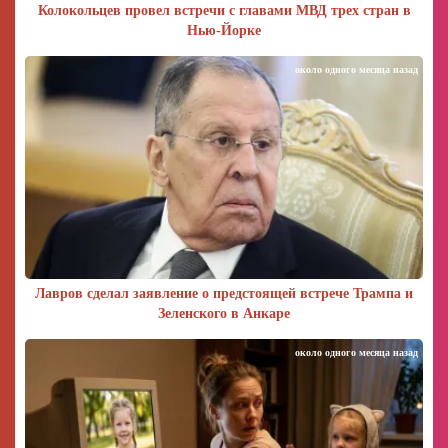
Колокольцев провел встречи с главами МВД трех стран в
Нью-Йорке
около одного месяца назад
Лавров сделал заявление о предстоящей встрече Трампа и
Зеленского в Анкаре
около одного месяца назад