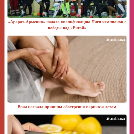
«Арарат‑Армения» начала квалификацию Лиги чемпионов с
победы над «Ригой»
29 дней назад
Врач назвала причины обострения варикоза летом
29 дней назад