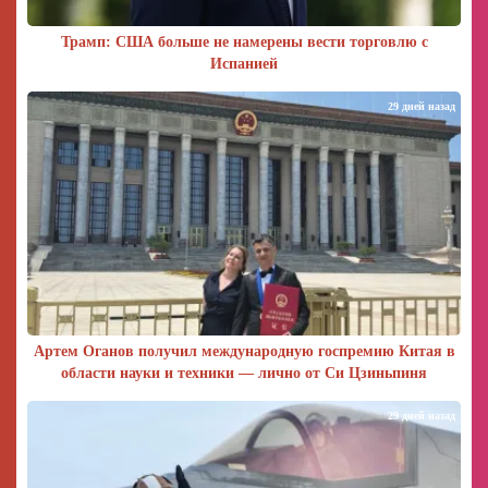
Трамп: США больше не намерены вести торговлю с
Испанией
29 дней назад
Артем Оганов получил международную госпремию Китая в
области науки и техники — лично от Си Цзиньпиня
29 дней назад