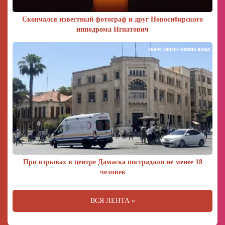
Скончался известный фотограф и друг Новосибирского
ипподрома Игнатович
около одного месяца назад
При взрывах в центре Дамаска пострадали не менее 18
человек
ВСЯ ЛЕНТА »