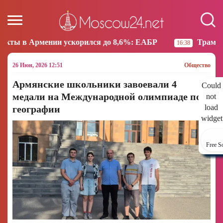
ускорился до 8,6%: ЕАБР
Трамп: США больше не н
16:38
26 Июн, 2026 12:51
Общество
Армянские школьники завоевали 4
Could
медали на Международной олимпиаде по
not
load
географии
widget
Free S