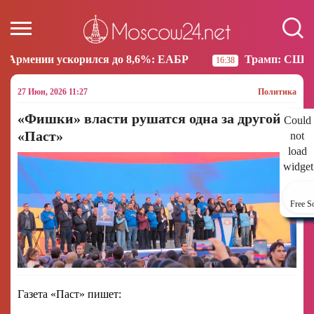
 до 8,6%: ЕАБР
Трамп: США больше не намерены в
16:38
27 Июн, 2026 11:27
Политика
«Фишки» власти рушатся одна за другой:
Could
«Паст»
not
load
widget
Free S
Газета «Паст» пишет: