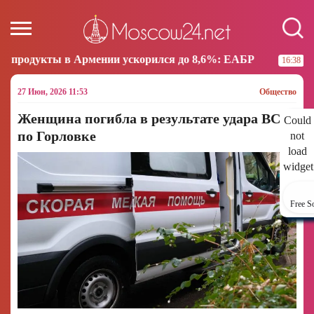
ении ускорился до 8,6%: ЕАБР
Трамп: США больше
16:38
27 Июн, 2026 11:53
Общество
Женщина погибла в результате удара ВСУ
Could
по Горловке
not
load
widget
Free S