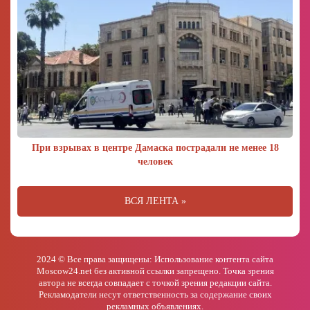
При взрывах в центре Дамаска пострадали не менее 18
человек
ВСЯ ЛЕНТА »
2024 © Все права защищены: Использование контента сайта
Moscow24.net без активной ссылки запрещено. Точка зрения
автора не всегда совпадает с точкой зрения редакции сайта.
Рекламодатели несут ответственность за содержание своих
рекламных объявлениях.