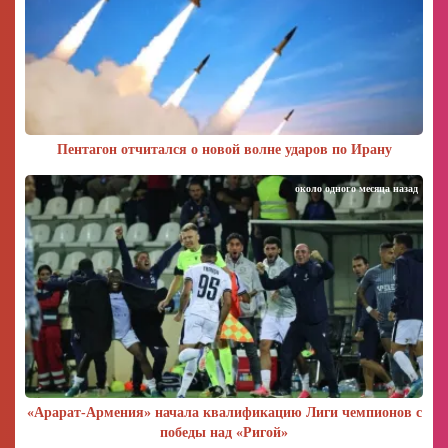
Пентагон отчитался о новой волне ударов по Ирану
около одного месяца назад
«Арарат‑Армения» начала квалификацию Лиги чемпионов с
победы над «Ригой»