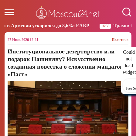
рился до 8,6%: ЕАБР
Трамп: США больше не намер
16:38
27 Июн, 2026 12:21
Политика
Институциональное дезертирство или
Could
подарок Пашиняну? Искусственно
not
load
созданная повестка о сложении мандатов:
widget
«Паст»
Free S