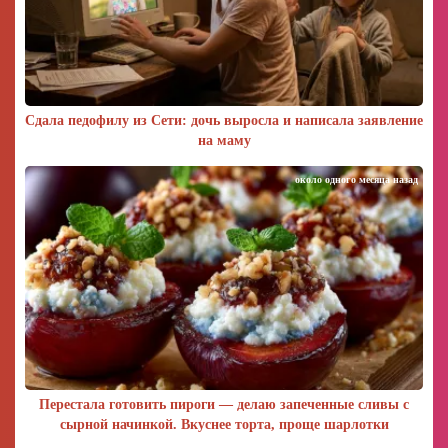
Сдала педофилу из Сети: дочь выросла и написала заявление
на маму
около одного месяца назад
Перестала готовить пироги — делаю запеченные сливы с
сырной начинкой. Вкуснее торта, проще шарлотки