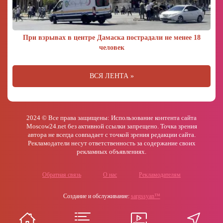
При взрывах в центре Дамаска пострадали не менее 18
человек
ВСЯ ЛЕНТА »
2024 © Все права защищены: Использование контента сайта
Moscow24.net без активной ссылки запрещено. Точка зрения
автора не всегда совпадает с точкой зрения редакции сайта.
Рекламодатели несут ответственность за содержание своих
рекламных объявлениях.
Обратная связь
О нас
Рекламодателям
Создание и обслуживание:
sargssyan™