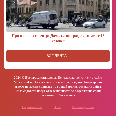
При взрывах в центре Дамаска пострадали не менее 18
человек
ВСЯ ЛЕНТА »
2024 © Все права защищены: Использование контента сайта
Moscow24.net без активной ссылки запрещено. Точка зрения
автора не всегда совпадает с точкой зрения редакции сайта.
Рекламодатели несут ответственность за содержание своих
рекламных объявлениях.
Обратная связь
О нас
Рекламодателям