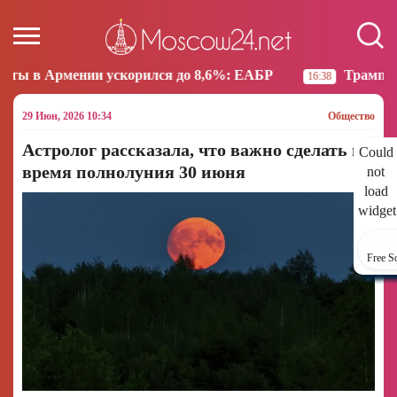
скорился до 8,6%: ЕАБР
Трамп: США больше не на
16:38
29 Июн, 2026 10:34
Общество
Астролог рассказала, что важно сделать во
Could
время полнолуния 30 июня
not
load
widget
Free S