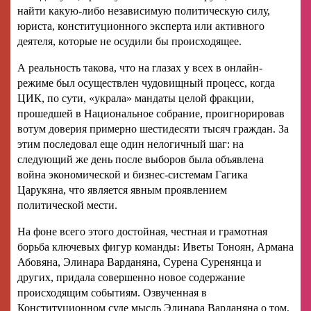
найти какую-либо независимую политическую силу,
юриста, конституционного эксперта или активного
деятеля, которые не осудили бы происходящее.
А реальность такова, что на глазах у всех в онлайн-
режиме был осуществлен чудовищный процесс, когда
ЦИК, по сути, «украла» мандаты целой фракции,
прошедшей в Национальное собрание, проигнорировав
вотум доверия примерно шестидесяти тысяч граждан. За
этим последовал еще один нелогичный шаг: на
следующий же день после выборов была объявлена
война экономической и бизнес-системам Гагика
Царукяна, что является явным проявлением
политической мести.
На фоне всего этого достойная, честная и грамотная
борьба ключевых фигур команды։ Иветы Тоноян, Армана
Абовяна, Элинара Варданяна, Сурена Суренянца и
других, придала совершенно новое содержание
происходящим событиям. Озвученная в
Конституционном суде мысль Элинара Варданяна о том,