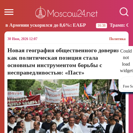
ился до 8,6%: ЕАБР
Трамп: США больше не намере
16:38
30 Июн, 2026 12:07
Политика
Новая география общественного доверия:
Could
как политическая позиция стала
not
load
основным инструментом борьбы с
widget
несправедливостью: «Паст»
Free S