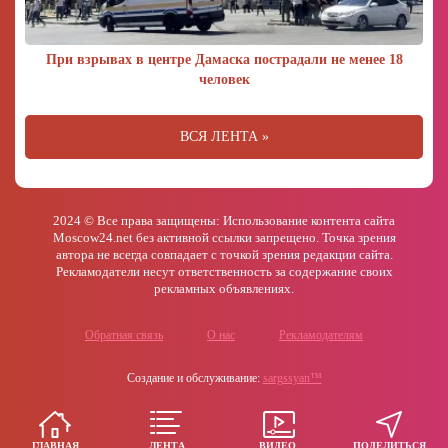
При взрывах в центре Дамаска пострадали не менее 18
человек
ВСЯ ЛЕНТА »
2024 © Все права защищены: Использование контента сайта
Moscow24.net без активной ссылки запрещено. Точка зрения
автора не всегда совпадает с точкой зрения редакции сайта.
Рекламодатели несут ответственность за содержание своих
рекламных объявлениях.
Обратная связь
О нас
Рекламодателям
Создание и обслуживание:
sargssyan™
ГЛАВНАЯ
ЛЕНТА
ВИДЕО
ПОДЕЛИТЬСЯ