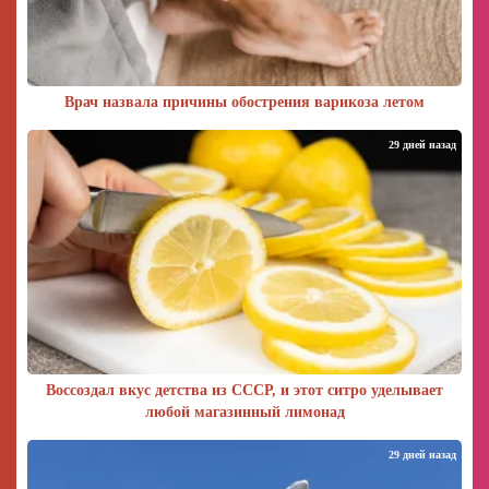
Врач назвала причины обострения варикоза летом
29 дней назад
Воссоздал вкус детства из СССР, и этот ситро уделывает
любой магазинный лимонад
29 дней назад