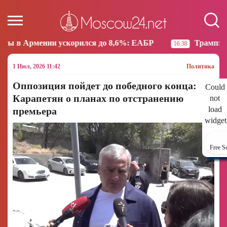
корился до 8,6%: ЕАБР
Трамп: США больше не нам
16:38
1 Июл, 2026 11:42
Политика
Оппозиция пойдет до победного конца:
Could
Карапетян о планах по отстранению
not
load
премьера
widget
Free S