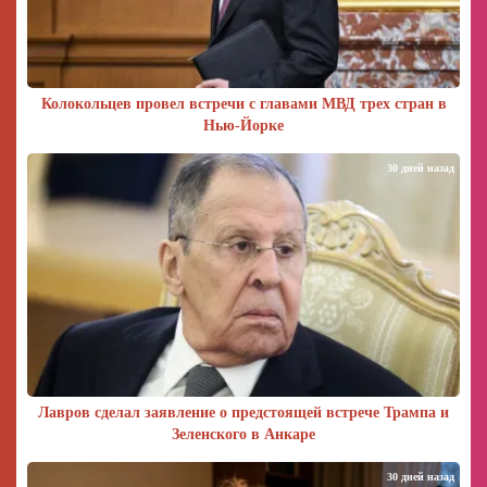
Колокольцев провел встречи с главами МВД трех стран в
Нью-Йорке
30 дней назад
Лавров сделал заявление о предстоящей встрече Трампа и
Зеленского в Анкаре
30 дней назад