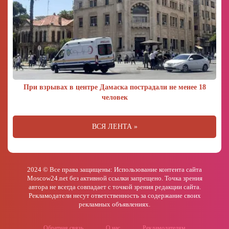
При взрывах в центре Дамаска пострадали не менее 18
человек
ВСЯ ЛЕНТА »
2024 © Все права защищены: Использование контента сайта
Moscow24.net без активной ссылки запрещено. Точка зрения
автора не всегда совпадает с точкой зрения редакции сайта.
Рекламодатели несут ответственность за содержание своих
рекламных объявлениях.
Обратная связь
О нас
Рекламодателям