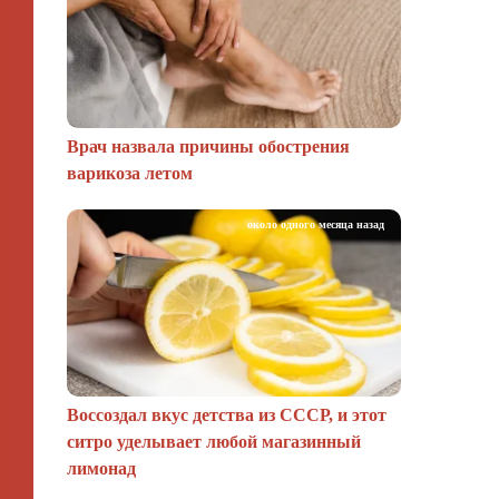
Врач назвала причины обострения
варикоза летом
около одного месяца назад
Воссоздал вкус детства из СССР, и этот
ситро уделывает любой магазинный
лимонад