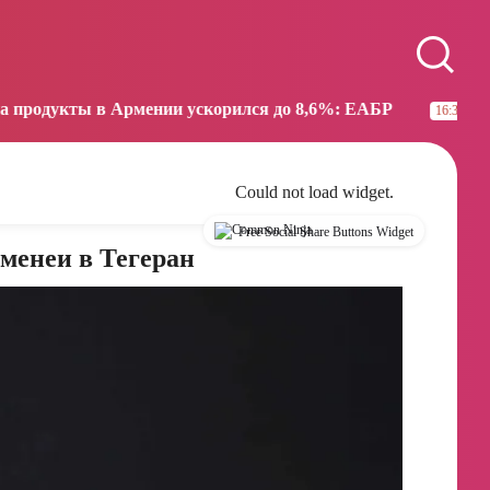
Paris
Beijing
08:06
14:06
 в Армении ускорился до 8,6%: ЕАБР
Трамп: США б
16:38
Could not load widget.
Free Social Share Buttons Widget
менеи в Тегеран