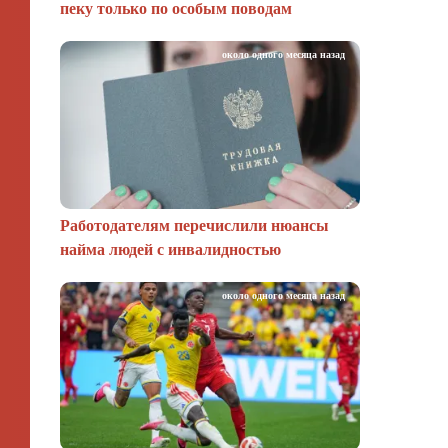
пеку только по особым поводам
около одного месяца назад
Работодателям перечислили нюансы
найма людей с инвалидностью
около одного месяца назад