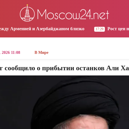
os Angeles
Yerevan
Tbilisi
Moscow
3:06
10:06
10:06
09:06
ей и Азербайджаном близко
Рост цен на продукты
17:29
 2026 11:08
В Мире
r сообщило о прибытии останков Али Ха