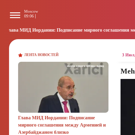
Moscow
Paris
Beijing
L
09:06
08:06
14:06
2
Д Иордании: Подписание мирного соглашения между Армени
ЛЕНТА НОВОСТЕЙ
3 Июл,
около одного месяца назад
Meh
Глава МИД Иордании: Подписание
мирного соглашения между Арменией и
Азербайджаном близко