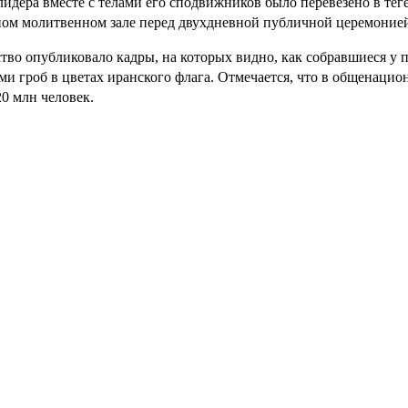
лидера вместе с телами его сподвижников было перевезено в те
ном молитвенном зале перед двухдневной публичной церемонией
тво опубликовало кадры, на которых видно, как собравшиеся у 
ми гроб в цветах иранского флага. Отмечается, что в общенаци
20 млн человек.