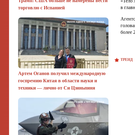
Трамп: США больше не намерены вести
«Тело 
в глав
торговлю с Испанией
Агентс
около одного месяца назад
голова
более 
ТРЕНД
Артем Оганов получил международную
госпремию Китая в области науки и
техники — лично от Си Цзиньпиня
около одного месяца назад