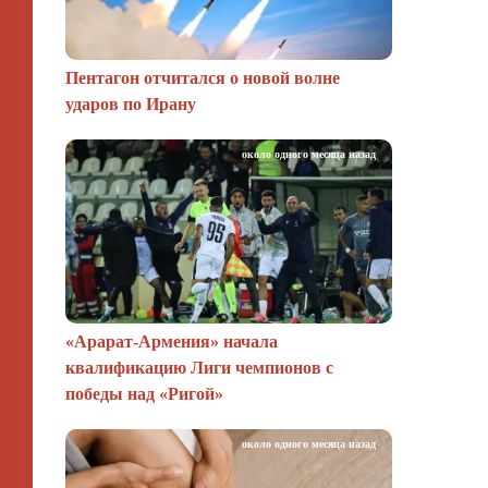
Пентагон отчитался о новой волне
ударов по Ирану
около одного месяца назад
«Арарат‑Армения» начала
квалификацию Лиги чемпионов с
победы над «Ригой»
около одного месяца назад