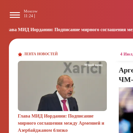
Moscow
Paris
Beijing
L
11:24
10:24
16:24
0
ордании: Подписание мирного соглашения между Арменией 
ЛЕНТА НОВОСТЕЙ
4 Июл,
30 дней назад
Арг
ЧМ-
Глава МИД Иордании: Подписание
мирного соглашения между Арменией и
Азербайджаном близко