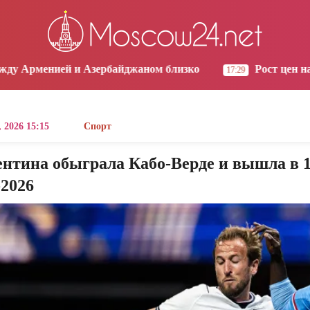
os Angeles
Yerevan
Tbilisi
Moscow
1:24
12:24
12:24
11:24
и Азербайджаном близко
Рост цен на продукты в 
17:29
 2026 15:15
Спорт
ентина обыграла Кабо-Верде и вышла в 
2026