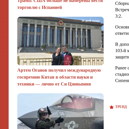
Трамп: США больше не намерены вести
Сборна
торговлю с Испанией
Встреч
3:2.
30 дней назад
Основн
ответн
В допо
103-й 
защитн
Ранее 
Артем Оганов получил международную
стадио
госпремию Китая в области науки и
Сипенг
техники — лично от Си Цзиньпиня
30 дней назад
ТРЕНД