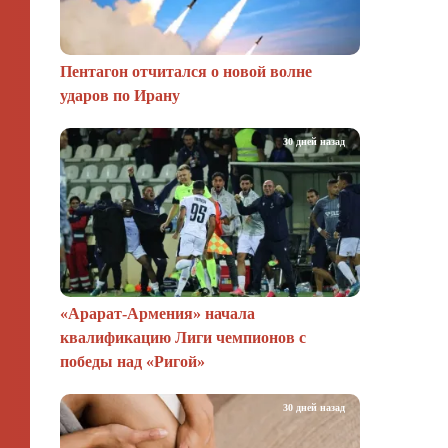
Пентагон отчитался о новой волне
ударов по Ирану
30 дней назад
«Арарат‑Армения» начала
квалификацию Лиги чемпионов с
победы над «Ригой»
30 дней назад