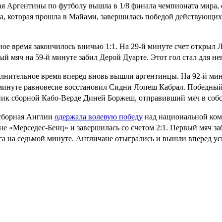
я Аргентины по футболу вышла в 1/8 финала чемпионата мира, 
а, которая прошла в Майами, завершилась победой действующих
ое время закончилось вничью 1:1. На 29-й минуте счет открыл 
ый мяч на 59-й минуте забил Дерой Дуарте. Этот гол стал для н
лнительное время вперед вновь вышли аргентинцы. На 92-й мин
минуте равновесие восстановил Сидни Лопеш Кабрал. Победный м
ик сборной Кабо-Верде Диней Боржеш, отправивший мяч в собс
сборная Англии
одержала волевую победу
над национальной ком
не «Мерседес-Бенц» и завершилась со счетом 2:1. Первый мяч 
а на седьмой минуте. Англичане отыгрались и вышли вперед уси