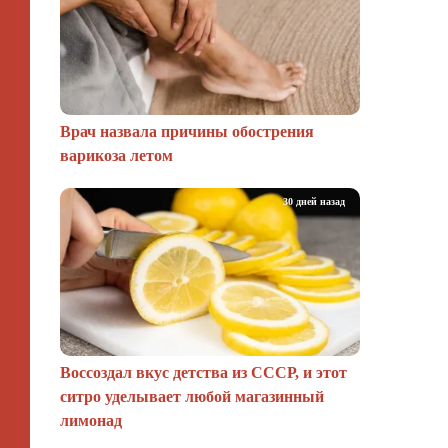
Врач назвала причины обострения
варикоза летом
30 дней назад
Воссоздал вкус детства из СССР, и этот
ситро уделывает любой магазинный
лимонад