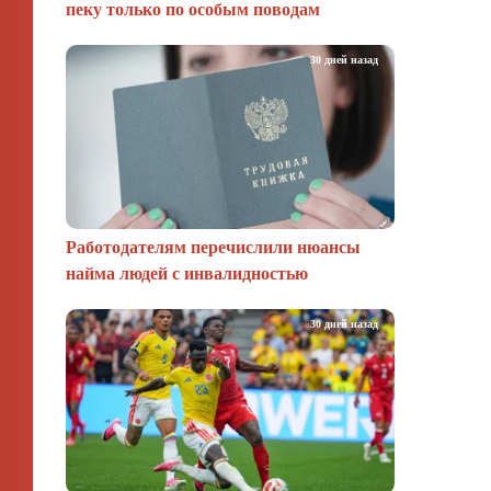
пеку только по особым поводам
30 дней назад
Работодателям перечислили нюансы
найма людей с инвалидностью
30 дней назад