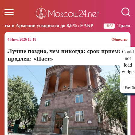
и ускорился до 8,6%: ЕАБР
Трамп: США больше не
16:38
4 Июл, 2026 15:18
Общество
Лучше поздно, чем никогда: срок приема
Could
продлен: «Паст»
not
load
widget
Free S