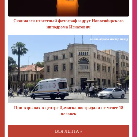
Скончался известный фотограф и друг Новосибирского
ипподрома Игнатович
около одного месяца назад
При взрывах в центре Дамаска пострадали не менее 18
человек
ВСЯ ЛЕНТА »