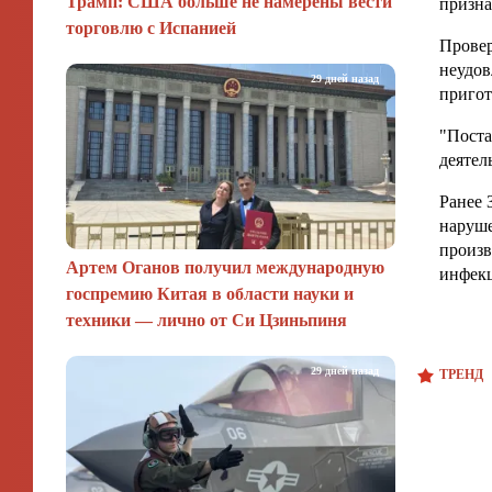
Трамп: США больше не намерены вести
призна
торговлю с Испанией
Провер
неудов
29 дней назад
пригот
"Поста
деятел
Ранее 
наруше
произв
Артем Оганов получил международную
инфекц
госпремию Китая в области науки и
техники — лично от Си Цзиньпиня
29 дней назад
ТРЕНД