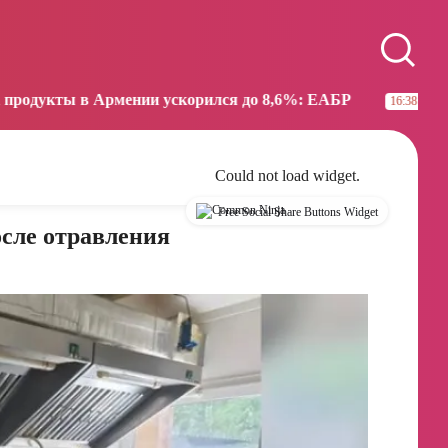
Paris
Beijing
19:28
01:28
нии ускорился до 8,6%: ЕАБР
Трамп: США больше 
16:38
Could not load widget.
Free Social Share Buttons Widget
осле отравления