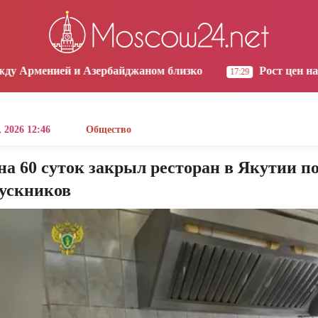
os Angeles
Yerevan
Tbilisi
Moscow
0:28
21:28
21:28
20:28
зербайджаном близко
Рост цен на продукты в Арме
17:29
 2026 12:46
Общество
на 60 суток закрыл ресторан в Якутии п
ускников