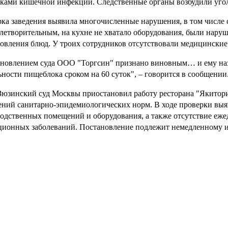
ками кишечной инфекции. Следственные органы возбудили угол
ка заведения выявила многочисленные нарушения, в том числе 
летворительным, на кухне не хватало оборудования, были нару
овления блюд. У троих сотрудников отсутствовали медицинские
новлением суда ООО "Торгсин" признано виновным… и ему наз
ьности пищеблока сроком на 60 суток", – говорится в сообщении
Зюзинский суд Москвы приостановил работу ресторана "Якитория
ний санитарно-эпидемиологических норм. В ходе проверки выя
одственных помещений и оборудования, а также отсутствие еж
ионных заболеваний. Постановление подлежит немедленному 