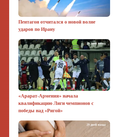
Пентагон отчитался о новой волне
ударов по Ирану
29 дней назад
«Арарат‑Армения» начала
квалификацию Лиги чемпионов с
победы над «Ригой»
29 дней назад