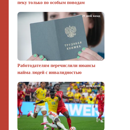
пеку только по особым поводам
29 дней назад
Работодателям перечислили нюансы
найма людей с инвалидностью
29 дней назад