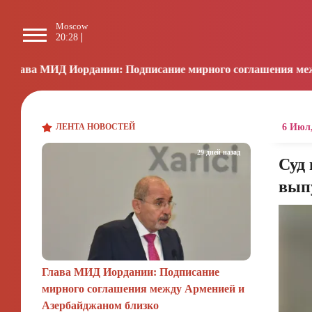
Moscow
Paris
Beijing
L
20:28
19:28
01:28
1
нии: Подписание мирного соглашения между Арменией и А
ЛЕНТА НОВОСТЕЙ
6 Июл,
29 дней назад
Суд 
вып
Глава МИД Иордании: Подписание
мирного соглашения между Арменией и
Азербайджаном близко