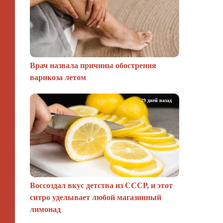
Врач назвала причины обострения
варикоза летом
29 дней назад
Воссоздал вкус детства из СССР, и этот
ситро уделывает любой магазинный
лимонад