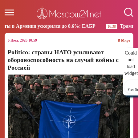
скорился до 8,6%: ЕАБР
Трамп: США больше не на
16:38
6 Июл, 2026 10:59
В Мире
Politico: страны НАТО усиливают
Could
обороноспособность на случай войны с
not
load
Россией
widget
Free S